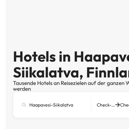
Hotels in Haapav
Siikalatva, Finnl
Tausende Hotels an Reisezielen auf der ganzen W
werden
Stadt,
Check-in
Hotel
oder
Reiseziel
eingeben