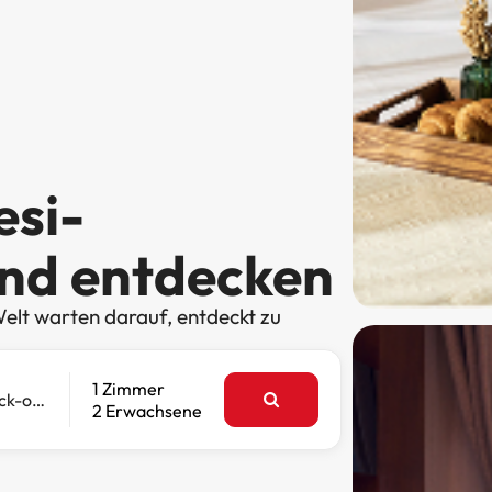
esi-
and entdecken
elt warten darauf, entdeckt zu
1 Zimmer
Check-out
2 Erwachsene