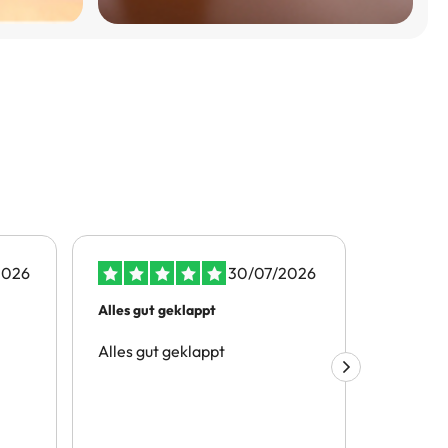
2026
30/07/2026
Alles gut geklappt
Nette Hil
Alles gut geklappt
War alle
wurde da