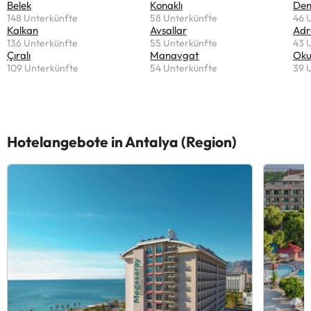
Belek
Konaklı
De
148 Unterkünfte
58 Unterkünfte
46 
Kalkan
Avsallar
Adr
136 Unterkünfte
55 Unterkünfte
43 
Çıralı
Manavgat
Oku
109 Unterkünfte
54 Unterkünfte
39 
Hotelangebote in Antalya (Region)