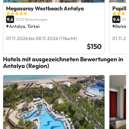
Megasaray Westbeach Antalya
Papill
9.6
9.4
5033 Bewertungen
598
Antalya, Türkei
Belek,
07.11.2026 bis 08.11.2026 (1 Nacht)
01.11.20
$150
Hotels mit ausgezeichneten Bewertungen in
Antalya (Region)