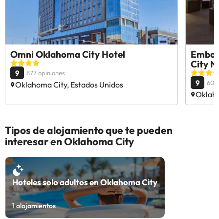
Omni Oklahoma City Hotel
Embass
City N
9
877 opiniones
9
606
Oklahoma City, Estados Unidos
Oklaho
Tipos de alojamiento que te pueden
interesar en Oklahoma City
Hoteles solo adultos en Oklahoma City
1
alojamientos