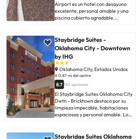
Airport es un hotel con desayuno
valora positivamente la
excelente, personal amable y una
experiencia. ¡Un lugar
piscina cubierta agradable.
recomendado para disfrutar de
Algunos huéspedes han
una estancia agradable en
mencionado problemas con las
Oklahoma City!
puertas de los baños y la
Staybridge Suites -
calefacción. A pesar de estar en
Oklahoma City - Downtown
renovación, hay comentarios
by IHG
positivos sobre la limpieza y
comodidad de las habitaciones, así
Oklahoma City, Estados Unidos
como la cocina equipada. Algunos
A 0,87 mi del centro
aspectos a mejorar incluyen la
8.7
180 opiniones
falta de información sobre obras
en curso y la reposición del
El Staybridge Suites Oklahoma City
desayuno. En general, es un lugar
Dwtn - Bricktown destaca por su
conveniente y limpio, ideal para
limpieza impecable, habitaciones
estancias cortas.
espaciosas y personal amable. Los
huéspedes valoran positivamente
su ubicación cercana a bares y
restaurantes, así como la
Staybridge Suites Oklahoma