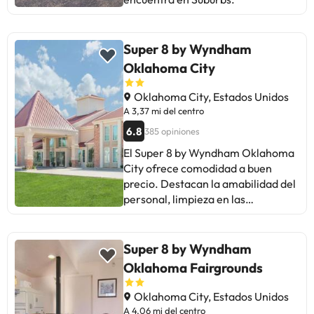
gerente. A pesar de pequeños
contratiempos, la mayoría coincide
en que volvería a hospedarse allí.
Ideal para estancias cómodas y
Super 8 by Wyndham
relajantes en Oklahoma City.
Oklahoma City
Oklahoma City, Estados Unidos
A 3,37 mi del centro
6.8
385 opiniones
El Super 8 by Wyndham Oklahoma
City ofrece comodidad a buen
precio. Destacan la amabilidad del
personal, limpieza en las
habitaciones y conveniencia para
torneos deportivos. Algunos
usuarios mencionan áreas de
Super 8 by Wyndham
mejora en la limpieza, trato
Oklahoma Fairgrounds
desigual a hispanos, presencia de
personas sospechosas y desayuno
Oklahoma City, Estados Unidos
básico. A pesar de comentarios
A 4,06 mi del centro