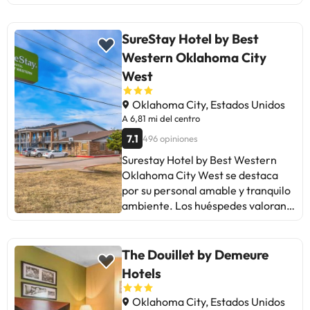
huéspedes elogian la limpieza y
comodidad de las habitaciones, así
como el excelente servicio.
SureStay Hotel by Best
Algunos comentarios señalan
Western Oklahoma City
áreas de mejora, como problemas
West
de mantenimiento en algunas
habitaciones y ruido exterior. A
Oklahoma City, Estados Unidos
pesar de esto, la mayoría destaca
A 6,81 mi del centro
una estancia agradable. Ideal para
7.1
496 opiniones
viajeros que buscan una opción
económica y funcional.
Surestay Hotel by Best Western
Recomendado para estancias
Oklahoma City West se destaca
cortas y sin grandes exigencias.
por su personal amable y tranquilo
¡Un lugar básico pero acogedor
ambiente. Los huéspedes valoran
para descansar en tus viajes!
la ubicación céntrica, habitaciones
decentes y desayuno gratuito.
Algunos mencionan problemas con
The Douillet by Demeure
olores y limpieza en las
Hotels
habitaciones. En general, es un
lugar limpio y bien mantenido,
Oklahoma City, Estados Unidos