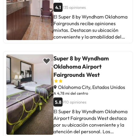
mixtos, la mayoría valora la
4.1
135 opiniones
estancia positivamente, resaltando
El Super 8 by Wyndham Oklahoma
la limpieza y el servicio. Ideal para
Fairgrounds recibe opiniones
estancias cortas y viajeros que
mixtas. Destacan su ubicación
buscan una opción económica en
conveniente y la amabilidad del
ubicación conveniente.
personal. Algunos huéspedes
señalan problemas de limpieza,
mantenimiento deficiente y falta
Super 8 by Wyndham
de comodidades básicas como
Oklahoma Airport
microondas y nevera. El Wi-Fi y el
Fairgrounds West
desayuno generan críticas. A pesar
de ello, quienes buscan un lugar
Oklahoma City, Estados Unidos
económico para descansar unas
A 4,78 mi del centro
horas o de paso, pueden
5.8
910 opiniones
encontrarlo adecuado. Es
importante considerar las
El Super 8 by Wyndham Oklahoma
expectativas al elegir este hotel.
Airport Fairgrounds West destaca
por su ubicación conveniente y la
atención del personal. Los