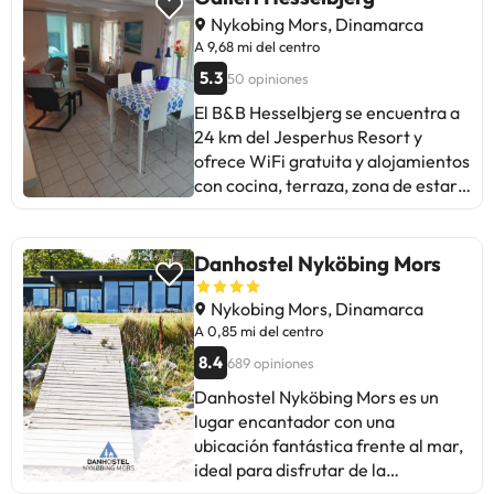
Nykobing Mors, Dinamarca
A 9,68 mi del centro
5.3
50 opiniones
El B&B Hesselbjerg se encuentra a
24 km del Jesperhus Resort y
ofrece WiFi gratuita y alojamientos
con cocina, terraza, zona de estar y
TV. También incluyen microondas,
nevera, utensilios de cocina y
cafetera. Los huéspedes de este
Danhostel Nyköbing Mors
bed and breakfast pueden
practicar ciclismo en las
Nykobing Mors, Dinamarca
inmediaciones o disfrutar del
A 0,85 mi del centro
jardín. El aeropuerto más cercano
8.4
689 opiniones
es el de Aalborg, ubicado a 73 km
Danhostel Nyköbing Mors es un
del B&B Hesselbjerg.Gestionado
lugar encantador con una
por un particular
ubicación fantástica frente al mar,
ideal para disfrutar de la
naturaleza y la tranquilidad. Los