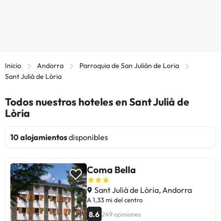
Inicio
Andorra
Parroquia de San Julián de Loria
Sant Julià de Lòria
Todos nuestros hoteles en Sant Julià de
Lòria
10 alojamientos
disponibles
Coma Bella
Sant Julià de Lòria, Andorra
A 1,33 mi del centro
8.6
249 opiniones