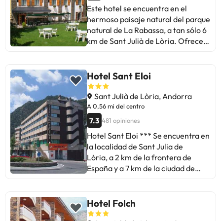
Este hotel se encuentra en el
hermoso paisaje natural del parque
natural de La Rabassa, a tan sólo 6
km de Sant Julià de Lòria. Ofrece
vistas fantásticas a las montañas y
los bosques de los Pirineos.
Las habitaciones estándar, son
Hotel Sant Eloi
espacios cómodos, confortables y
luminosos. Desde ellas podrá
Sant Julià de Lòria, Andorra
contemplar la belleza de nuestras
A 0,56 mi del centro
montañas y un entorno natural
7.3
481 opiniones
exclusivo. Están equipadas de TV
Hotel Sant Eloi *** Se encuentra en
LED de 32 pulgadas, wifi, teléfono,
la localidad de Sant Julia de
caja fuerte, y baño completo con
Lòria, a 2 km de la frontera de
bañera, secador de pelo y espejo
España y a 7 km de la ciudad de
de aumento.
Andorra la Vella. A 13 km
encontrarás el primer acceso a las
pistas de esquí de las estaciones de
Hotel Folch
Grandvalira y Vallnord, ¡ideal para