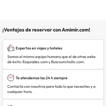
gratuitos y vistas al río y al jardín. El
Saare Villa dispone de sauna, jardín
y terraza. En el propio
establecimiento o en las
inmediaciones pueden practicarse
diversas actividades, como pesca.
¡Ventajas de reservar con Amimir.com!
El establecimiento ofrece
aparcamiento gratuito.
Expertos en viajes y hoteles
Somos el mismo equipo humano que el de otras webs
de éxito: Esquiades.com y Buscounchollo.com.
Te atendemos las 24 h siempre
Contacta con nosotros para todo lo que necesites y a
cualquier hora.