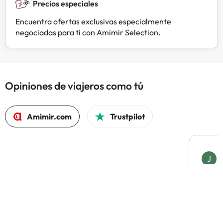
Precios especiales
Encuentra ofertas exclusivas especialmente
negociadas para ti con Amimir Selection.
Opiniones de viajeros como tú
Amimir.com
Trustpilot
J
J
Confi
El 97% volvería a reservar con Amimir.com