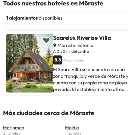
Todos nuestros hoteles en Mõraste
1 alojamientos
disponibles
Saarelux Riverise Villa
Mõraste, Estonia
A 0,50 mi del centro
8.8
59 opiniones
El Saare Villa se encuentra en una
zona tranquila y verde de Mõraste y
cuenta con su propia zona de playa
privada. El establecimiento ofrece
alojamiento en casas de madera
situadas junto a un río. El
alojamiento está equipado con TV
Más ciudades cerca de Mõraste
de pantalla plana, terraza, zona de
cocina con horno y nevera, baño
Marjamaa
Maidla
privado con artículos de aseo
3 hoteles
1 hoteles