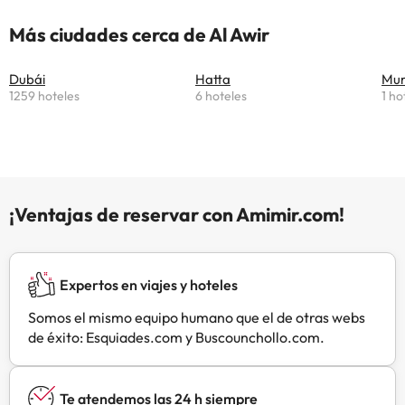
Ofrece alojamiento con wifi gratis,
aire acondicionado y acceso a
Más ciudades cerca de Al Awir
unjardín con barbacoa. Hay un
baño compartido con bidet en cada
Dubái
Hatta
Mu
unidad, además de artículos de
1259 hoteles
6 hoteles
1 ho
aseo gratuitos, secador de pelo y
zapatillas. Fuente de Dubái está a
36 km del alojamiento, y Centro
comercial Dubai Mall está a 36 km.
El aeropuerto más cercano
(Aeropuerto internacional de
¡Ventajas de reservar con Amimir.com!
Dubái) está a 27 km del
alojamiento.Please note that
alcohol consumption is prohibited
at the property.Gestionado por un
Expertos en viajes y hoteles
particular
Somos el mismo equipo humano que el de otras webs
de éxito: Esquiades.com y Buscounchollo.com.
Te atendemos las 24 h siempre