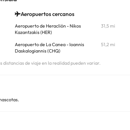
Aeropuertos cercanos
i
Aeropuerto de Heraclión - Nikos
31,5 mi
Kazantzakis (HER)
Aeropuerto de La Canea - Ioannis
51,2 mi
Daskalogiannis (CHQ)
as distancias de viaje en la realidad pueden variar.
mascotas.