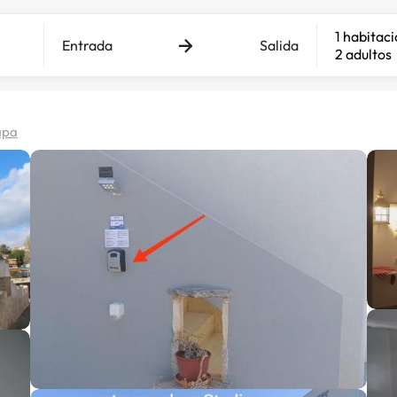
1 habitac
Entrada
Salida
2 adultos
apa