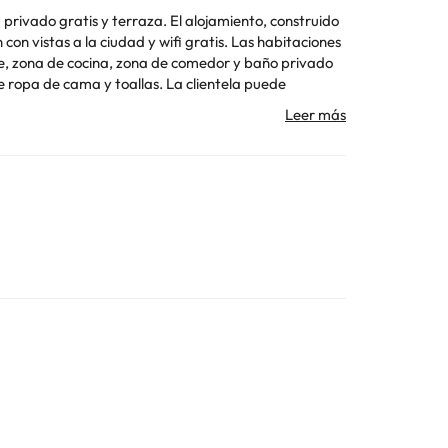
 privado gratis y terraza. El alojamiento, construido
 ciudad y wifi gratis. Las habitaciones
ite, zona de cocina, zona de comedor y baño privado
y toallas. La clientela puede
a. El aeropuerto (Aeropuerto internacional de Heraclión) está a 60 km.
o se pueden celebrar despedidas de soltero o soltera
Toda la información de esta ficha está sujeta a