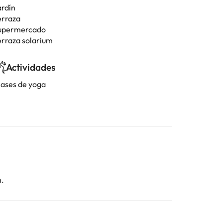
ardín
erraza
upermercado
erraza solarium
Actividades
lases de yoga
n.