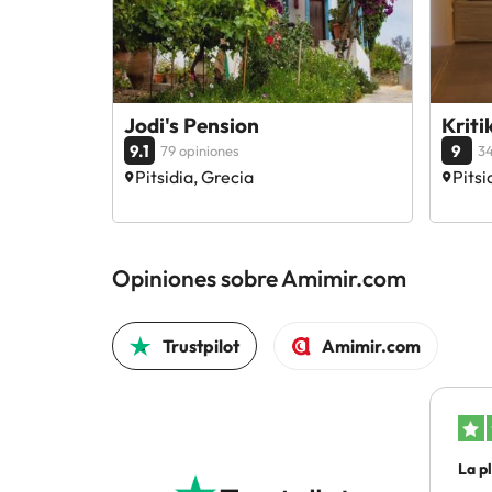
Jodi's Pension
Kriti
9.1
9
79 opiniones
34
Pitsidia, Grecia
Pitsi
Opiniones sobre Amimir.com
Trustpilot
Amimir.com
La p
he…