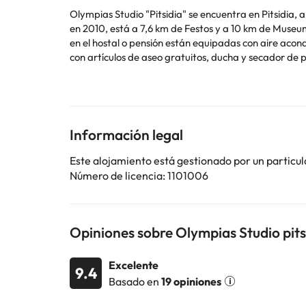
Olympias Studio "Pitsidia" se encuentra en Pitsidia, 
en 2010, está a 7,6 km de Festos y a 10 km de Museum of Cr
en el hostal o pensión están equipadas con aire acon
con artículos de aseo gratuitos, ducha y secador de pelo. E
Informa a con antelación de tu hora prevista de llegada. Para ello, puedes utilizar el apartado de peticiones especiales al hacer la reserva o ponerte en contacto
directamente con el alojamiento. Los datos de contac
ni fiestas similares. Gestionado por un particular
Información legal
Algunos de los servicios detallados pueden ser de pag
Este alojamiento está gestionado por un particul
cambios por parte del alojamiento. Si tienes dudas, 
Número de licencia: 1101006
Opiniones sobre Olympias Studio pits
Excelente
9.4
Basado en
19 opiniones