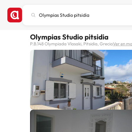
Busca
ciudad,
hotel
o
Olympias Studio pitsidia
destino
P.B.148 Olympiada Vlasaki, Pitsidia, Grecia
Ver en m