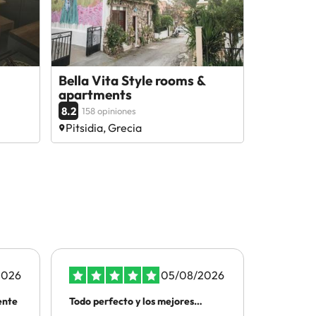
Bella Vita Style rooms &
apartments
8.2
158 opiniones
Pitsidia, Grecia
2026
05/08/2026
ente
Todo perfecto y los mejores
ATENCIO
precios
TELEFON