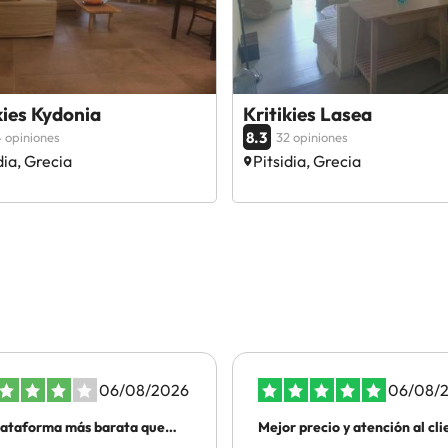
kies Kydonia
Kritikies Lasea
8.3
 opiniones
32 opiniones
dia, Grecia
Pitsidia, Grecia
06/08/2026
06/08/
lataforma más barata que
Mejor precio y atención al cli