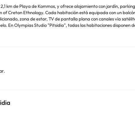
a 2,1 km de Playa de Kommos, y ofrece alojamiento con jardín, parking
etan Ethnology. Cada habitación está equipada con un balcón con vistas a la
dicionado, zona de estar, TV de pantalla plana con canales vía satél
n Olympias Studio "Pitsidia", todas las habitaciones disponen de ropa de cama 
practicar actividades en Pitsidia y alrededores, como senderismo, windsurf y pesc
to aparecen en la confirmación de la reserva. En este alojamiento n
o. Puedes consultar sus tarifas directamente en el establecimiento. 
ar.
contáctanos.
idia