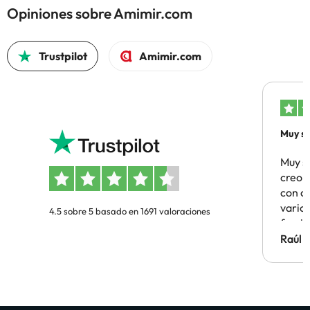
Opiniones sobre Amimir.com
Trustpilot
Amimir.com
Muy sa
Muy s
creo 
con c
vario
4.5 sobre 5 basado en 1691 valoraciones
famil
Hotel 
Raúl 
vuestr