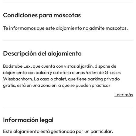
Condiciones para mascotas
Te informamos que este alojamiento no admite mascotas.
Descripción del alojamiento
Badstube Lex, que cuenta con vistas al jardín, dispone de
alojamiento con balcón y cafetera a unos 45 km de Grosses
Wiesbachhorn. La casa o chalet, que tiene parking privado
gratis, está en una zona en la que se pueden practicar
actividades como senderismo, esquí y ciclismo. La casa o chalet
cuenta con terraza y vistas a la montaña, y tiene 1 dormitorio,
una sala de estar, TV de pantalla plana, una cocina equipada con
nevera y horno, y 1 baño con ducha. Hay toallas y ropa de cama
en la casa o chalet. La casa o chalet tiene barbacoa, además de
Información legal
guardaesquíes. Großglockner / Heiligenblut está a 10 km del
alojamiento. El aeropuerto (Aeropuerto de Salzburgo - W. A.
Este alojamiento está gestionado por un particular.