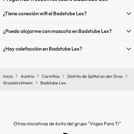
¿Tiene conexión wifi el Badstube Lex?
El Badstube Lex dispone de Wi-Fi.
¿Puedo alojarme con mascota en Badstube Lex?
En Badstube Lex no se admiten mascotas.
¿Hay calefacción en Badstube Lex?
Sí, Badstube Lex tiene calefacción en las zonas comunes.
Inicio
Austria
Carinthia
Distrito de Spittal an der Drau
Grosskirchheim
Badstube Lex
Otras iniciativas de éxito del grupo "Viajes Para Ti"