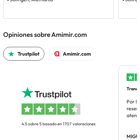
Opiniones sobre Amimir.com
Trustpilot
Amimir.com
Tranqu
Por la
reserv
atenc
4.5 sobre 5 basado en 1707 valoraciones
MIGU