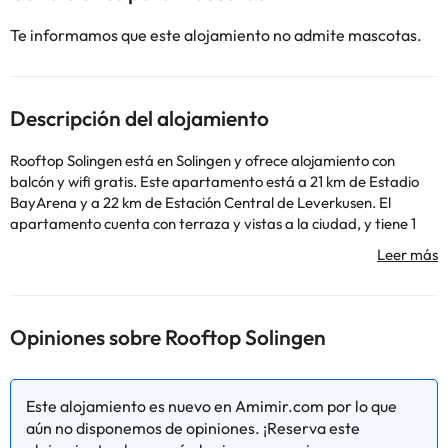
Te informamos que este alojamiento no admite mascotas.
Descripción del alojamiento
Rooftop Solingen está en Solingen y ofrece alojamiento con
balcón y wifi gratis. Este apartamento está a 21 km de Estadio
BayArena y a 22 km de Estación Central de Leverkusen. El
apartamento cuenta con terraza y vistas a la ciudad, y tiene 1
dormitorio, una sala de estar, TV de pantalla plana, una cocina
equipada con nevera y lavavajillas, y 1 baño con ducha. Hay
toallas y ropa de cama en el apartamento. En el apartamento,
la clientela puede usar la barbacoa. Palacio Benrath está a 24
km del alojamiento, y Südpark está a 25 km. El aeropuerto
Opiniones sobre Rooftop Solingen
(Aeropuerto de Düsseldorf) está a 38 km.
En este alojamiento no se pueden celebrar despedidas de soltero
o soltera ni fiestas similares. Informa a con antelación de tu hora
Este alojamiento es nuevo en Amimir.com por lo que
prevista de llegada. Para ello, puedes utilizar el apartado de
aún no disponemos de opiniones. ¡Reserva este
peticiones especiales al hacer la reserva o ponerte en contacto