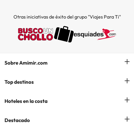
Otras iniciativas de éxito del grupo "Viajes Para Ti"
Sobre Amimir.com
¿Quiénes somos?
Top destinos
Opiniones de nuestros clientes
Hoteles en Salou
Hoteles en la costa
Gestionar mi reserva
Hoteles en Lloret de Mar
Blog de Amimir.com
Hoteles en la Costa Azahar
Destacado
Hoteles en Andorra la Vella
Amimir en los Medios
Hoteles en la Costa Blanca