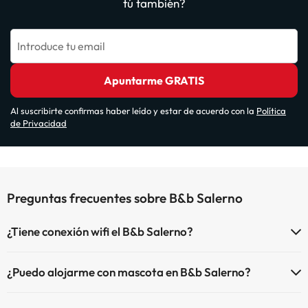
tú también?
Introduce tu email
Apuntarme GRATIS
Al suscribirte confirmas haber leído y estar de acuerdo con la
Política
de Privacidad
Preguntas frecuentes sobre B&b Salerno
¿Tiene conexión wifi el B&b Salerno?
El B&b Salerno dispone de Wi-Fi.
¿Puedo alojarme con mascota en B&b Salerno?
En B&b Salerno se admiten mascotas (previa petición y de pago