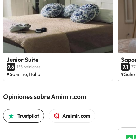
Junior Suite
Sapore
9.6
9.1
155 opiniones
77 o
Salerno, Italia
Salerno
Opiniones sobre Amimir.com
Trustpilot
Amimir.com