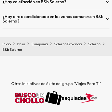
¿Hay calefacción en B&b Salerno?
directo en hotel). Consulta las condiciones.
Sí, B&b Salerno tiene calefacción en las zonas comunes.
¿Hay aire acondicionado en las zonas comunes en B&b
Salerno?
Sí, B&b Salerno tiene aire acondicionado en las zonas comunes.
Inicio
Italia
Campania
Salerno Provincia
Salerno
B&b Salerno
Otras iniciativas de éxito del grupo "Viajes Para Ti"