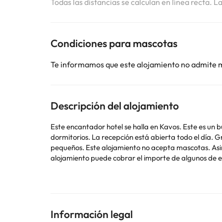
Todas las distancias se calculan en línea recta. L
Condiciones para mascotas
Te informamos que este alojamiento no admite 
Descripción del alojamiento
Este encantador hotel se halla en Kavos. Este es un bu
dormitorios. La recepción está abierta todo el día.
pequeños. Este alojamiento no acepta mascotas. Asi
alojamiento puede cobrar el importe de algunos de es
Algunos de los servicios detallados pueden ser de pag
Información legal
cambios por parte del alojamiento. Si tienes dudas, 