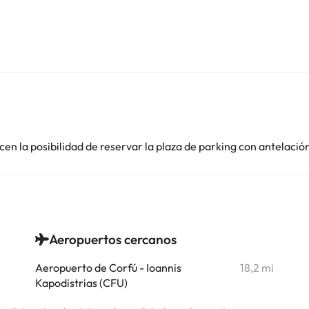
en la posibilidad de reservar la plaza de parking con antelació
Aeropuertos cercanos
i
Aeropuerto de Corfú - Ioannis
18,2 mi
Kapodistrias (CFU)