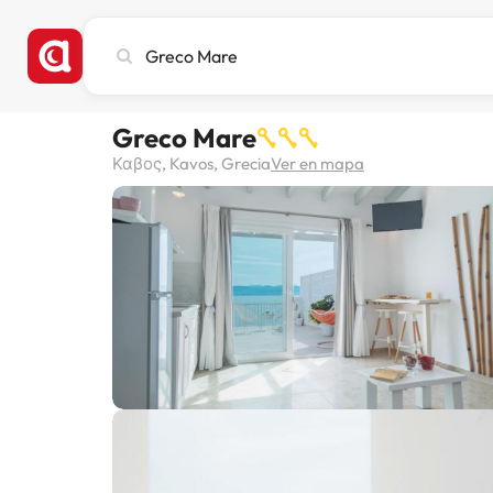
Busca
ciudad,
hotel
o
Greco Mare
destino
Καβος, Kavos, Grecia
Ver en mapa