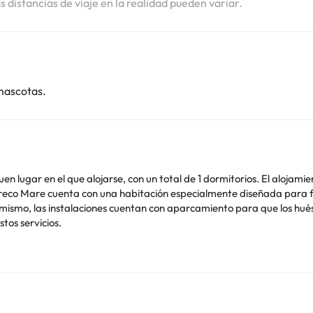
as distancias de viaje en la realidad pueden variar.
mascotas.
en lugar en el que alojarse, con un total de 1 dormitorios. El alojamie
 Greco Mare cuenta con una habitación especialmente diseñada para fa
mismo, las instalaciones cuentan con aparcamiento para que los hué
tos servicios.
o. Puedes consultar sus tarifas directamente en el establecimiento. 
contáctanos.