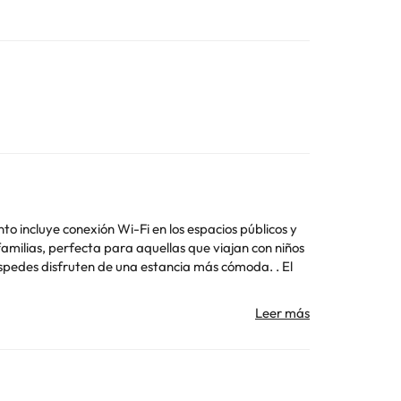
nto incluye conexión Wi-Fi en los espacios públicos y
milias, perfecta para aquellas que viajan con niños
spedes disfruten de una estancia más cómoda. . El
Toda la información de esta ficha está sujeta a