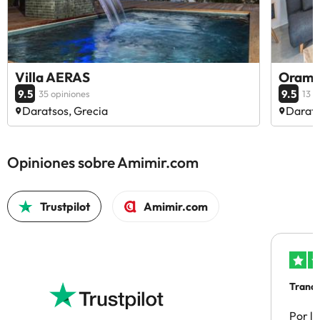
Villa AERAS
Orama 
9.5
9.5
35 opiniones
13 o
Daratsos, Grecia
Darats
Opiniones sobre Amimir.com
Trustpilot
Amimir.com
Tranqu
Por la