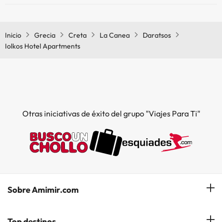
Sí, Iolkos Hotel Apartments tiene aire acondicionado en las zonas
comunes.
Inicio
Grecia
Creta
La Canea
Daratsos
Iolkos Hotel Apartments
Otras iniciativas de éxito del grupo "Viajes Para Ti"
Sobre Amimir.com
¿Quiénes somos?
Top destinos