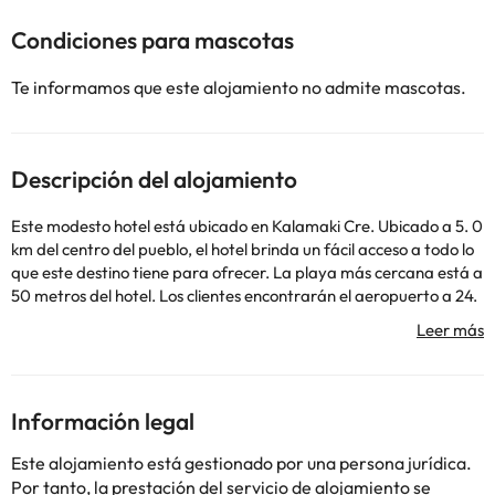
Condiciones para mascotas
Te informamos que este alojamiento no admite mascotas.
Descripción del alojamiento
Este modesto hotel está ubicado en Kalamaki Cre. Ubicado a 5. 0
km del centro del pueblo, el hotel brinda un fácil acceso a todo lo
que este destino tiene para ofrecer. La playa más cercana está a
50 metros del hotel. Los clientes encontrarán el aeropuerto a 24.
0 km. La propiedad está a 12. 0 km del puerto. Este agradable
establecimiento garantiza una estancia tranquila, ya que solo
cuenta con 12 habitaciones. Las personas que se hospeden en
este alojamiento podrán permanecer al día gracias al Wi-Fi. No
hay servicio de recepción 24 horas. IOLKOS no ofrece cunas bajo
Información legal
solicitud previa. IOLKOS cuenta con aparcamiento para que los
huéspedes disfruten de una estancia sin preocupaciones.
Este alojamiento está gestionado por una persona jurídica.
Además, IOLKOS ha llevado a cabo importantes mejoras
Por tanto, la prestación del servicio de alojamiento se