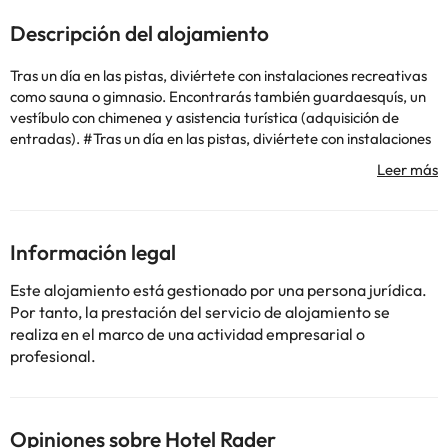
Descripción del alojamiento
Tras un día en las pistas, diviértete con instalaciones recreativas
como sauna o gimnasio. Encontrarás también guardaesquís, un
vestíbulo con chimenea y asistencia turística (adquisición de
entradas). #Tras un día en las pistas, diviértete con instalaciones
recreativas como sauna o gimnasio. Encontrarás también
guardaesquís, un vestíbulo con chimenea y asistencia turística
(adquisición de entradas). No se admiten mascotas Hora de
entrada: 15:30 Hora de salida: 10:30 Información importante
Solo se permite el acceso a las habitaciones a los huéspedes
Información legal
registrados en el hotel. Tasas e impuestos obligatorios Los
siguientes cargos se pagan en el establecimiento: Este
Este alojamiento está gestionado por una persona jurídica.
establecimiento cobra un impuesto municipal cuyo importe varía
Por tanto, la prestación del servicio de alojamiento se
en función de la temporada (es posible que no se aplique en
realiza en el marco de una actividad empresarial o
ciertas épocas del año). Además, se pueden aplicar ciertas
profesional.
excepciones. Para obtener más información, es posible ponerse
en contacto con el establecimiento a través de los datos que
figuran en la confirmación de la reserva. Tasa municipal: 2.20
EUR por persona y por noche. Hemos incluido todos los cargos
Opiniones sobre Hotel Rader