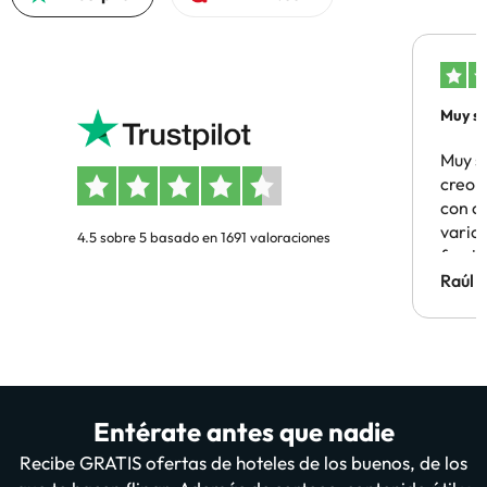
Muy sa
Muy s
creo 
con c
vario
4.5 sobre 5 basado en 1691 valoraciones
famil
Hotel 
Raúl 
vuestr
Entérate antes que nadie
Recibe GRATIS ofertas de hoteles de los buenos, de los