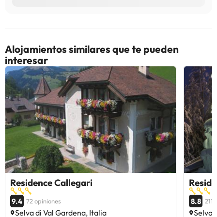
Alojamientos similares que te pueden
interesar
Residence Callegari
Resid
9.4
8.8
72 opiniones
211 
Selva di Val Gardena, Italia
Selva d