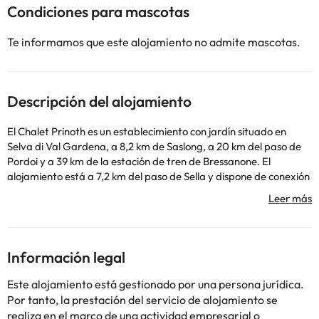
Condiciones para mascotas
Te informamos que este alojamiento no admite mascotas.
Descripción del alojamiento
El Chalet Prinoth es un establecimiento con jardín situado en
Selva di Val Gardena, a 8,2 km de Saslong, a 20 km del paso de
Pordoi y a 39 km de la estación de tren de Bressanone. El
alojamiento está a 7,2 km del paso de Sella y dispone de conexión
Wi-Fi gratuita en todas las instalaciones. El apartamento cuenta
con 3 dormitorios, TV vía satélite, cocina equipada con
lavavajillas y horno y 2 baños con bañera. Se proporcionan
toallas y ropa de cama. La catedral de Bressanone y el Museo de
Farmacia se encuentran a 40 km del apartamento. El
Información legal
aeropuerto más cercano es el de Bolzano, ubicado a 49 km del
Chalet Prinoth.
Este alojamiento está gestionado por una persona jurídica.
En este alojamiento no se pueden celebrar despedidas de soltero
Por tanto, la prestación del servicio de alojamiento se
o soltera ni fiestas similares. Se pedirá un depósito por daños de
realiza en el marco de una actividad empresarial o