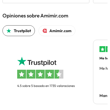
Opiniones sobre Amimir.com
Trustpilot
Amimir.com
Me ha 
Me ha
4.5 sobre 5 basado en 1735 valoraciones
Manue