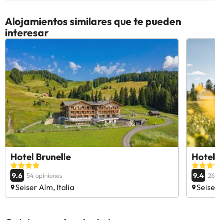
Alojamientos similares que te pueden
interesar
Hotel Brunelle
Hotel 
9.6
9.4
54 opiniones
267 
Seiser Alm, Italia
Seiser 