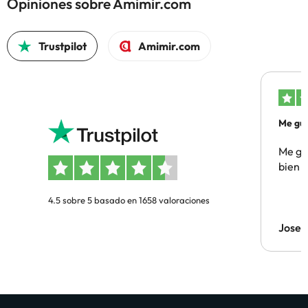
Opiniones sobre Amimir.com
Trustpilot
Amimir.com
Me gus
Me gus
bien
4.5 sobre 5 basado en 1658 valoraciones
Jose