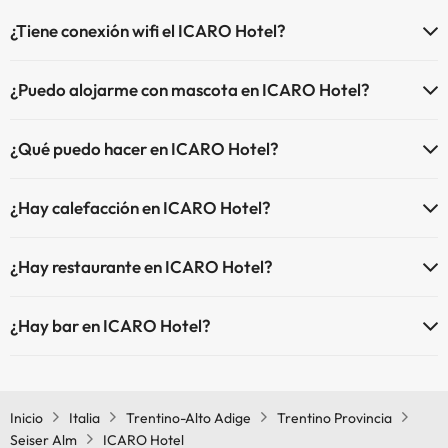
¿Tiene conexión wifi el ICARO Hotel?
El ICARO Hotel dispone de Wi-Fi.
¿Puedo alojarme con mascota en ICARO Hotel?
En ICARO Hotel no se admiten mascotas.
¿Qué puedo hacer en ICARO Hotel?
El ICARO Hotel dispone de las siguientes actividades (algunas
¿Hay calefacción en ICARO Hotel?
pueden ser de pago).
Sí, ICARO Hotel tiene calefacción en las zonas comunes.
Masajista
¿Hay restaurante en ICARO Hotel?
Sí, ICARO Hotel tiene restaurante.
¿Hay bar en ICARO Hotel?
Sí, ICARO Hotel tiene bar.
Inicio
Italia
Trentino-Alto Adige
Trentino Provincia
Seiser Alm
ICARO Hotel