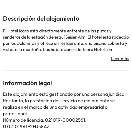
Descripción del alojamiento
El Hotel Icaro está directamente enfrente de las pistas y
senderos de la estación de esquí Seiser Alm. El hotel está rodeado
por los Dolomitas y ofrece un restaurante, una piscina cubierta y
vistas a la montaña. Las habitaciones del Icaro Hotel son
luminosas y cuentan con un balcón con vistas panorámicas de los
Dolomitas. El spa del Icaro cuenta con una sauna tradicional del
Tirol del Sur, un jacuzzi al aire libre y una piscina cubierta. En el
restaurante o en la terraza del hotel se pueden degustar
comidas del Tirol del Sur. El desayuno bufé del Icaro Hotel incluye
Información legal
pastas italianas caseras. Las pistas de esquí Alpe di Siusi están a
sólo 10 minutos a pie del Icaro. La estación de esquí Seiser Alm
Este alojamiento está gestionado por una persona jurídica.
cuenta con más de 23 remontes y 60 km de pistas de esquí y de
Por tanto, la prestación del servicio de alojamiento se
esquí a campo traviesa.
realiza en el marco de una actividad empresarial o
El hotel está situado en el parque vida salvaje de Schlern. Según
profesional.
la ley italiana se prohíbe el uso de vehículos en el parque. Sin
Número de licencia: 021019-00002561,
embargo los huéspedes pueden acceder al hotel con un permiso
IT021019A1F2HJ58AZ
que se puede obtener en la oficina forestal San Valentin en la