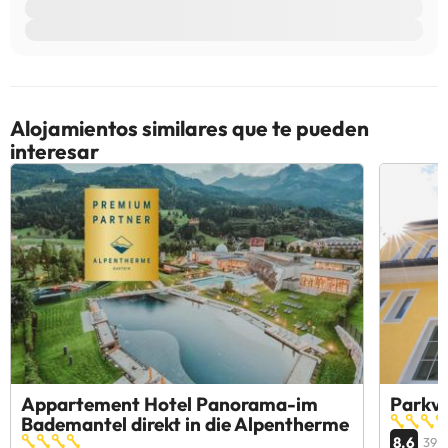
Alojamientos similares que te pueden
interesar
Appartement Hotel Panorama-im
Parkvi
Bademantel direkt in die Alpentherme
8.6
39 o