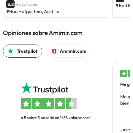
8.8
43 opiniones
Bad Ho
Bad Hofgastein, Austria
Opiniones sobre Amimir.com
Trustpilot
Amimir.com
Me gus
Me gus
bien
4.5 sobre 5 basado en 1658 valoraciones
Jose