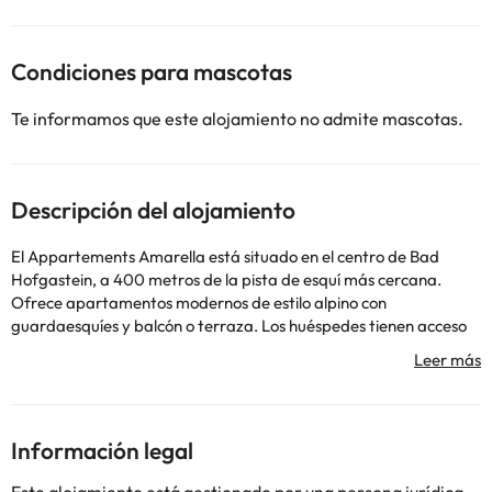
Condiciones para mascotas
Te informamos que este alojamiento no admite mascotas.
Descripción del alojamiento
El Appartements Amarella está situado en el centro de Bad
Hofgastein, a 400 metros de la pista de esquí más cercana.
Ofrece apartamentos modernos de estilo alpino con
guardaesquíes y balcón o terraza. Los huéspedes tienen acceso
gratuito al spa Celtic, situado a solo 1 minuto a pie del
apartamento. Todos los apartamentos constan de 2 dormitorios,
al menos 1 baño con ducha, secador de pelo y toallero eléctrico, y
zona de estar amplia con cocina integrada con lavavajillas y
cafetera. Los dormitorios están equipados con TV de pantalla
Información legal
plana por cable. El Amarella Appartements se encuentra a 100
metros de varias pistas de esquí de fondo y a 25 metros de la