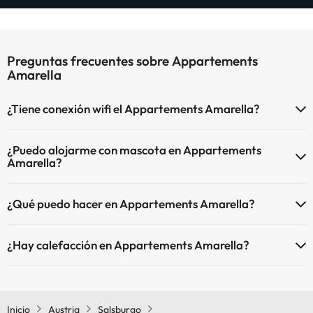
Preguntas frecuentes sobre Appartements
Amarella
¿Tiene conexión wifi el Appartements Amarella?
El Appartements Amarella dispone de Wi-Fi.
¿Puedo alojarme con mascota en Appartements
Amarella?
En Appartements Amarella no se admiten mascotas.
¿Qué puedo hacer en Appartements Amarella?
El Appartements Amarella dispone de las siguientes actividades
¿Hay calefacción en Appartements Amarella?
(algunas pueden ser de pago).
Sí, Appartements Amarella tiene calefacción en las zonas comunes.
Masajista
Inicio
Austria
Salsburgo