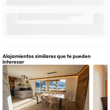
contagio del coronavirus (COVID-19) y mientras sigan vigentes
dichas indicaciones, este alojamiento solo aceptará reservas de
personas que tengan permiso para viajar o que trabajen en
servicios esenciales. Se deben proporcionar pruebas que lo
demuestren al llegar. En caso de no hacerlo, la reserva se
cancelará al llegar al alojamiento. Según las indicaciones del
Gobierno para minimizar el contagio del coronavirus (COVID-19),
es posible que este alojamiento solicite documentación adicional
a los clientes para comprobar su identidad, itinerario de viaje y
otros datos relevantes mientras sigan vigentes dichas
indicaciones. Para garantizar la reserva, es necesario abonar un
Alojamientos similares que te pueden
depósito mediante transferencia bancaria. Una vez efectuada la
interesar
reserva, el establecimiento se pondrá en contacto con los
huéspedes para facilitarles las instrucciones necesarias.
Gestionado por un particular
Algunos de los servicios detallados pueden ser de pago. Puedes
consultar sus tarifas directamente en el establecimiento. Toda la
información de esta ficha está sujeta a cambios por parte del