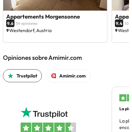
alojamiento. Si tienes dudas, contáctanos.
Appartements Morgensonne
Appar
9.6
9.4
54 opiniones
10 o
Westendorf, Austria
Westen
Opiniones sobre Amimir.com
Trustpilot
Amimir.com
La pla
La pl
encon