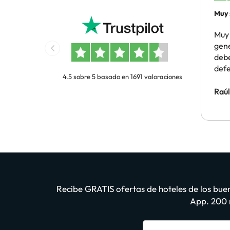
Muy 
gene
Muy 
gene
debe
deferencia
4.5 sobre 5 basado en 1691 valoraciones
yo q
años
Raú
hay 
rese
mism
vues
Recibe GRATIS ofertas de hoteles de los buen
App. 200 m