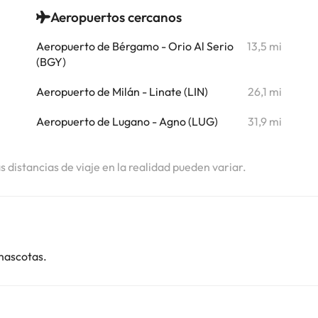
Aeropuertos cercanos
i
Aeropuerto de Bérgamo - Orio Al Serio
13,5 mi
i
(BGY)
i
Aeropuerto de Milán - Linate (LIN)
26,1 mi
i
Aeropuerto de Lugano - Agno (LUG)
31,9 mi
as distancias de viaje en la realidad pueden variar.
mascotas.