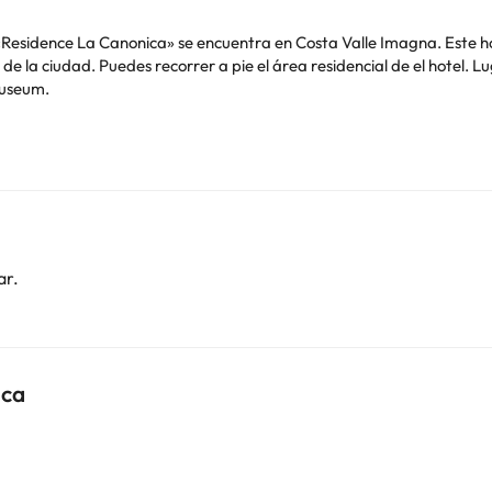
l «Residence La Canonica» se encuentra en Costa Valle Imagna. Este ho
s de la ciudad. Puedes recorrer a pie el área residencial de el hotel. 
Museum.
o. Puedes consultar sus tarifas directamente en el establecimiento. 
contáctanos.
ar.
ica