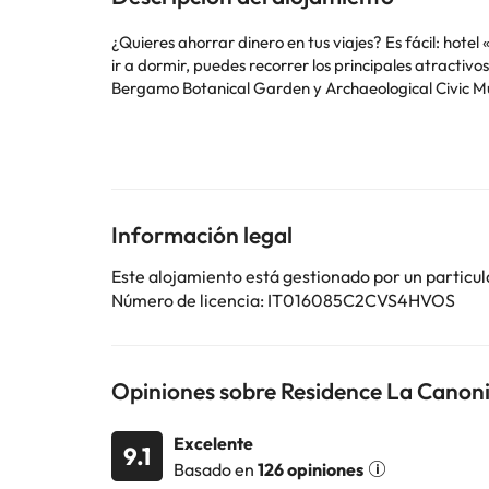
¿Quieres ahorrar dinero en tus viajes? Es fácil: hote
ir a dormir, puedes recorrer los principales atractivo
Bergamo Botanical Garden y Archaeological Civic 
Algunos de los servicios detallados pueden ser de pag
cambios por parte del alojamiento. Si tienes dudas, 
Información legal
Este alojamiento está gestionado por un particul
Número de licencia: IT016085C2CVS4HVOS
Opiniones sobre Residence La Canon
Excelente
9.1
Basado en
126 opiniones