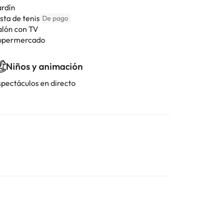
ardín
sta de tenis
De pago
alón con TV
upermercado
Niños y animación
spectáculos en directo