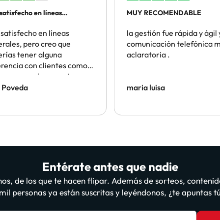
satisfecho en líneas
MUY RECOMENDABLE
rales
satisfecho en líneas
la gestión fue rápida y ágil 
rales, pero creo que
comunicación telefónica 
rías tener alguna
aclaratoria .
 con clientes como
ue reservo hace varios
 con vosotros, de hecho,
l Poveda
maria luisa
familiares o amigos que
rvan el mismo Hotel en las
as fechas, a través
tra, por indicación mía
Entérate antes que nadie
os, de los que te hacen flipar. Además de sorteos, contenid
il personas ya están suscritas y leyéndonos, ¿te apuntas 