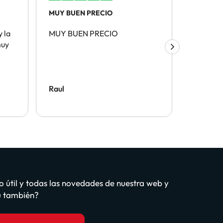
MUY BUEN PRECIO
La atenci
y la
MUY BUEN PRECIO
La atenc
muy
recorda
mucho y 
muy leg
devuelve
Raul
Ana Apa
o útil y todas las novedades de nuestra web y
tú también?