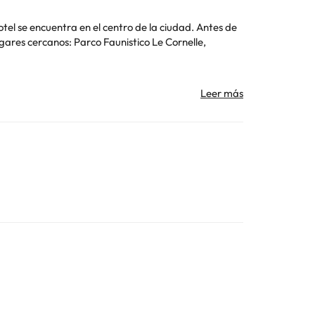
tel se encuentra en el centro de la ciudad. Antes de
Lugares cercanos: Parco Faunistico Le Cornelle,
Toda la información de esta ficha está sujeta a