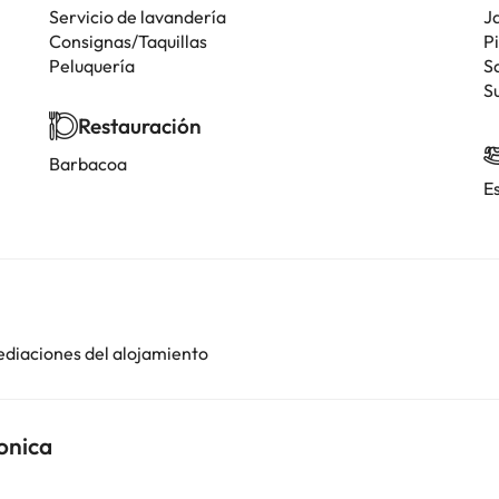
Servicio de lavandería
J
Consignas/Taquillas
Pi
Peluquería
S
S
Restauración
Barbacoa
E
ediaciones del alojamiento
onica