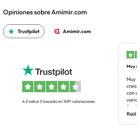
Opiniones sobre Amimir.com
Trustpilot
Amimir.com
Muy sa
Muy s
creo 
con c
vario
4.5 sobre 5 basado en 1691 valoraciones
famil
Hotel 
Raúl 
vuestr