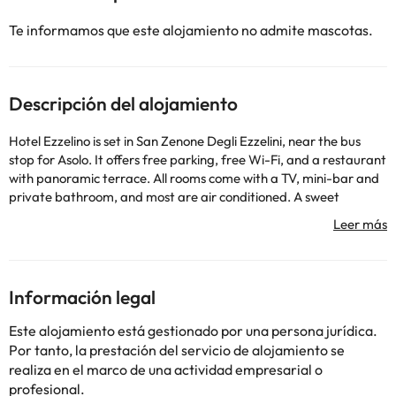
Te informamos que este alojamiento no admite mascotas.
Descripción del alojamiento
Hotel Ezzelino is set in San Zenone Degli Ezzelini, near the bus
stop for Asolo. It offers free parking, free Wi-Fi, and a restaurant
with panoramic terrace. All rooms come with a TV, mini-bar and
private bathroom, and most are air conditioned. A sweet
breakfast is served daily. The restaurant at the Ezzelino Hotel
specializes in cuisine of the Veneto region, especially it's pizza that
is made using different kinds of flour, including Kamut and
gluten-free. It also offers meat, fish, vegetarian and vegan
dishes. Asolo Golf Club is only 9.3 mi away from the Ezzelino.. ((*
Información legal
Lo sentimos, no existe la ficha en el idioma solicitado y se
proporciona en EN)
Este alojamiento está gestionado por una persona jurídica.
Por tanto, la prestación del servicio de alojamiento se
realiza en el marco de una actividad empresarial o
profesional.
Algunos de los servicios detallados pueden ser de pago. Puedes