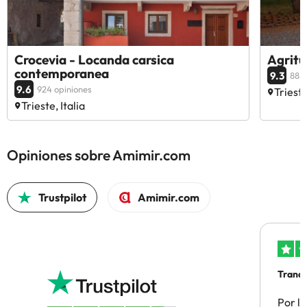
Crocevia - Locanda carsica
Agritu
contemporanea
9.3
88 o
9.6
924 opiniones
Trieste
Trieste, Italia
Opiniones sobre Amimir.com
Trustpilot
Amimir.com
Tranqu
Por la