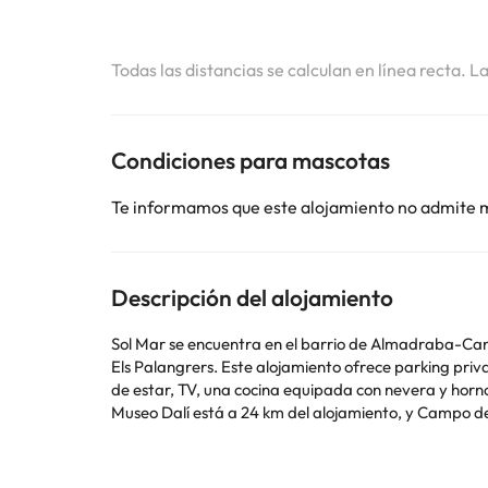
Todas las distancias se calculan en línea recta. L
Condiciones para mascotas
Te informamos que este alojamiento no admite 
Descripción del alojamiento
Sol Mar se encuentra en el barrio de Almadraba-Canye
Els Palangrers. Este alojamiento ofrece parking privado gratis y acceso a un balcón. El apartamento cuenta 
de estar, TV, una cocina equipada con nevera y horn
Museo Dalí está a 24 km del alojamiento, y Campo d
alojamiento.
En este alojamiento no se pueden celebrar despedidas de soltero o soltera ni fiestas s
utilizar el apartado de peticiones especiales al hac