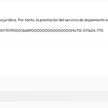
o. Puedes consultar sus tarifas directamente en el establecimiento. 
jurídica. Por tanto, la prestación del servicio de alojamiento s
contáctanos.
TU00001701900016689000000000000000HUTG-011624-770