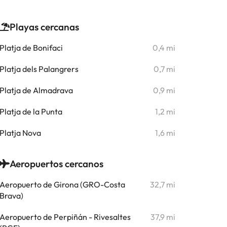
Playas cercanas
Platja de Bonifaci
0,4 mi
Platja dels Palangrers
0,7 mi
Platja de Almadrava
0,9 mi
Platja de la Punta
1,2 mi
Platja Nova
1,6 mi
Aeropuertos cercanos
Aeropuerto de Girona (GRO-Costa
32,7 mi
Brava)
Aeropuerto de Perpiñán - Rivesaltes
37,9 mi