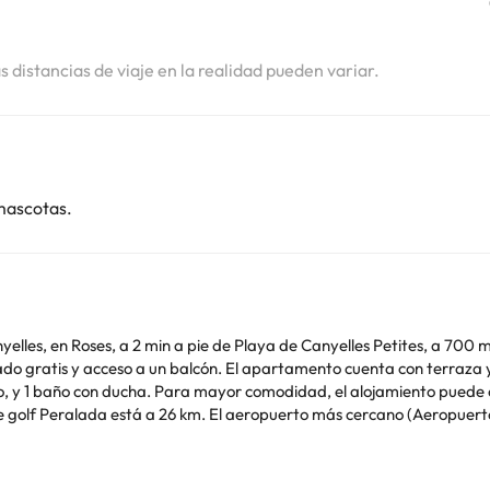
as distancias de viaje en la realidad pueden variar.
mascotas.
lles, en Roses, a 2 min a pie de Playa de Canyelles Petites, a 700 m
con terraza y vistas al mar, y dispone de 2 dormitorios, una sala
o, y 1 baño con ducha. Para mayor comodidad, el alojamiento puede 
e golf Peralada está a 26 km. El aeropuerto más cercano (Aeropuerto
imilares. Informa a con antelación de tu hora prevista de llegada. Para ello, puedes
er la reserva o ponerte en contacto directamente con el alojamiento.