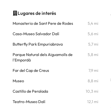
Lugares de interés
i
Monasterio de Sant Pere de Rodes
5,4 mi
i
Casa-Museo Salvador Dalí
5,6 mi
i
Butterfly Park Empuriabrava
5,7 mi
Parque Natural dels Aiguamolls de
5,8 mi
l'Empordà
Far del Cap de Creus
7,9 mi
Museo
8,8 mi
Castillo de Peralada
10,3 mi
Teatro-Museo Dalí
12,1 mi