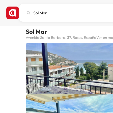
Busca
ciudad,
hotel
o
Sol Mar
destino
Avenida Santa Barbara, 37, Roses, España
Ver en m