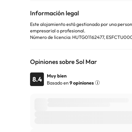
la reserva.
Información legal
Algunos de los servicios detallados pueden ser de pag
Este alojamiento está gestionado por una persona 
cambios por parte del alojamiento. Si tienes dudas, 
empresarial o profesional.
Número de licencia: HUTG01162477, ESFC
Opiniones sobre Sol Mar
Muy bien
8.4
Basado en
9 opiniones