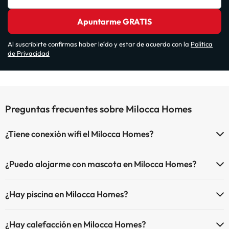
Apuntarme GRATIS
Al suscribirte confirmas haber leído y estar de acuerdo con la
Política
de Privacidad
Preguntas frecuentes sobre Milocca Homes
¿Tiene conexión wifi el Milocca Homes?
El Milocca Homes dispone de Wi-Fi.
¿Puedo alojarme con mascota en Milocca Homes?
En Milocca Homes no se admiten mascotas.
¿Hay piscina en Milocca Homes?
Sí, Milocca Homes tiene piscina (este servicio puede ser de pago)
¿Hay calefacción en Milocca Homes?
Aquí tienes más info sobre la piscina y otras instalaciones.