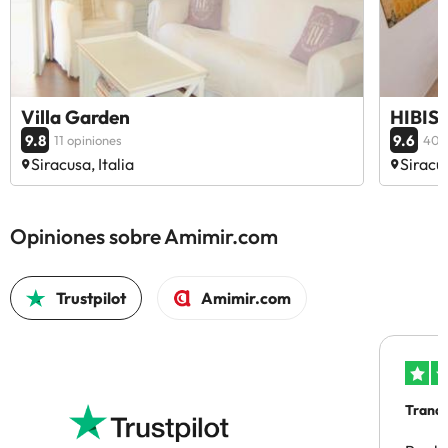
Villa Garden
HIBIS
9.8
9.6
11 opiniones
40 
Siracusa, Italia
Siracus
Opiniones sobre Amimir.com
Trustpilot
Amimir.com
Tranqu