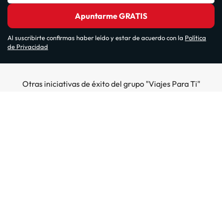
Apuntarme GRATIS
Al suscribirte confirmas haber leído y estar de acuerdo con la
Política
de Privacidad
Otras iniciativas de éxito del grupo "Viajes Para Ti"
Sobre Amimir.com
¿Quiénes somos?
Top destinos
Opiniones de nuestros clientes
Hoteles en Salou