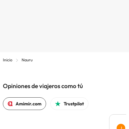
Inicio
Nauru
Opiniones de viajeros como tú
Amimir.com
Trustpilot
J
J