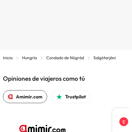
Inicio
Hungría
Condado de Nógrád
Salgótarjáni
Opiniones de viajeros como tú
Amimir.com
Trustpilot
E
H