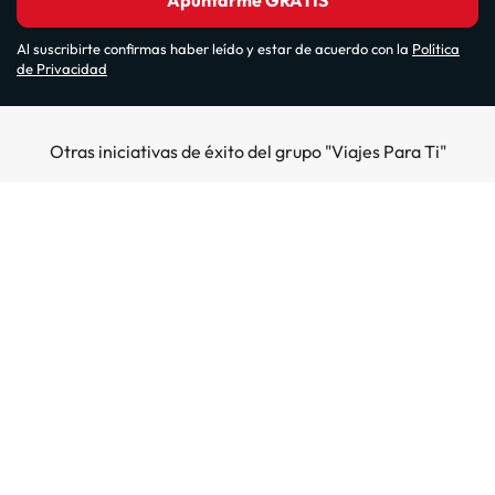
Apuntarme GRATIS
Al suscribirte confirmas haber leído y estar de acuerdo con la
Política
de Privacidad
Otras iniciativas de éxito del grupo "Viajes Para Ti"
Sobre Amimir.com
¿Quiénes somos?
Top destinos
Opiniones de nuestros clientes
Hoteles en Salou
Hoteles en la costa
Gestionar mi reserva