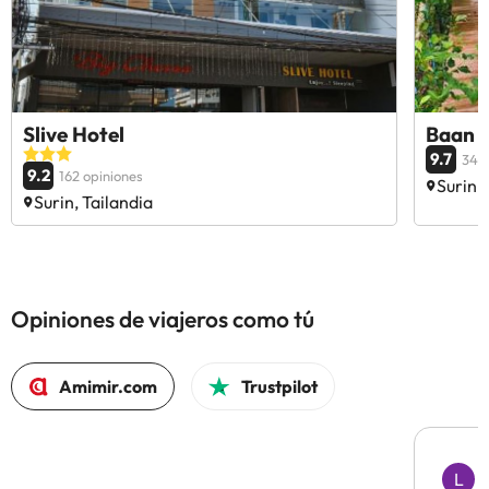
Slive Hotel
Baan 
9.7
34 o
9.2
162 opiniones
Surin, 
Surin, Tailandia
Opiniones de viajeros como tú
Amimir.com
Trustpilot
L
L