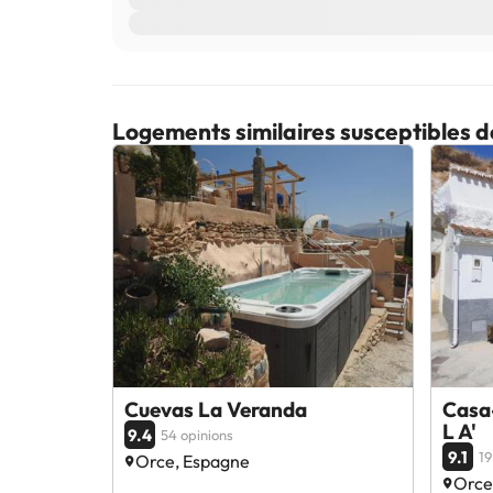
Logements similaires susceptibles d
Cuevas La Veranda
Casa
L A'
9.4
54 opinions
9.1
19
Orce, Espagne
Orce