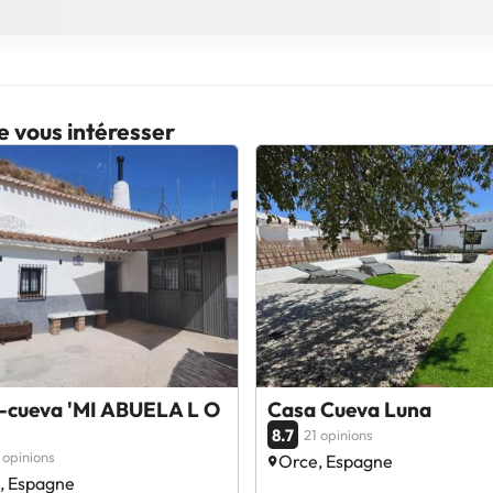
e vous intéresser
-cueva 'MI ABUELA L O
Casa Cueva Luna
8.7
21 opinions
 opinions
Orce, Espagne
, Espagne