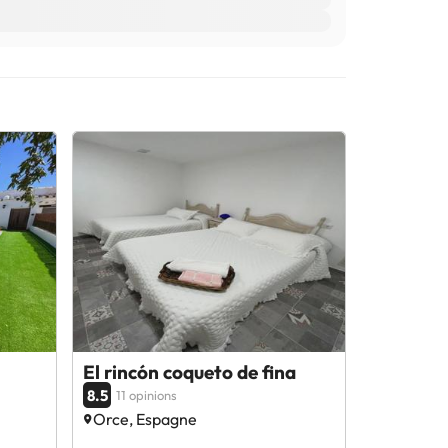
El rincón coqueto de fina
8.5
11 opinions
Orce, Espagne