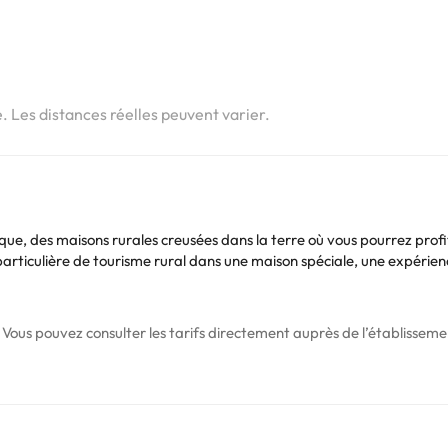
i
i
e. Les distances réelles peuvent varier.
 des maisons rurales creusées dans la terre où vous pourrez profiter
particulière de tourisme rural dans une maison spéciale, une expérienc
Vous pouvez consulter les tarifs directement auprès de l’établissement
. Si vous avez des questions, contactez-nous.