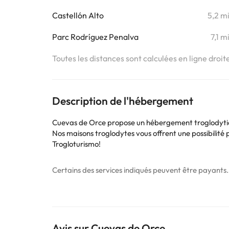
Castellón Alto
5,2 m
Parc Rodríguez Penalva
7,1 m
Toutes les distances sont calculées en ligne droit
Description de l'hébergement
Cuevas de Orce propose un hébergement troglodytique,
Nos maisons troglodytes vous offrent une possibilité 
Trogloturismo!
Certains des services indiqués peuvent être payants. 
sont susceptibles d’être modifiées par l’hébergement
Avis sur Cuevas de Orce