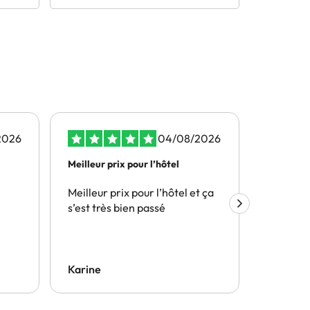
2026
04/08/2026
Meilleur prix pour l’hôtel
Les prix 
il…
Meilleur prix pour l’hôtel et ça
Les prix
s’est très bien passé
surtout i
en plusi
souhaité
possibilité
annuler u
Karine
Sandrin
rapidem
téléphon