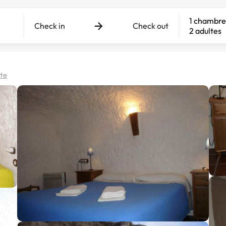
1 chambre
Check in
Check out
2 adultes
rte