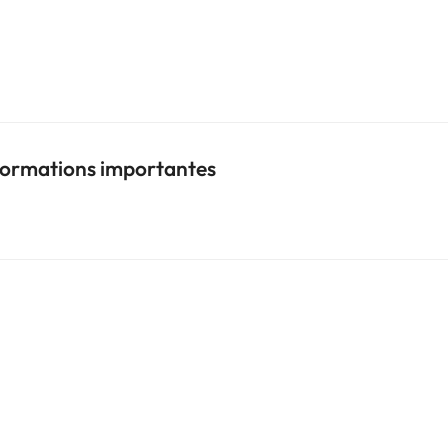
nformations importantes
i
i