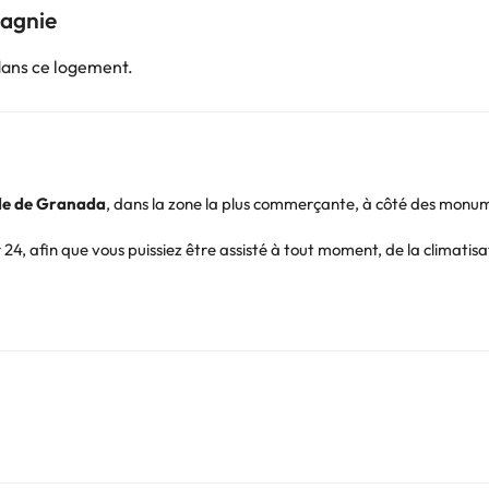
pagnie
dans ce logement.
lle de Granada
, dans la zone la plus commerçante, à côté des monu
 24, afin que vous puissiez être assisté à tout moment, de la climatis
e soleil et en faisant quelques brasses dans la piscine extérieure situ
fage (saisonnier), d'une connexion wifi gratuite, d'une télévision, d'
e ou baignoire, sèche-cheveux et accessoires.
nada, à quelques pas des principaux monuments de la ville et entour
 cathédrale
, la
chapelle royale
, le
Palacio de Congresos
et le
parc 
et profitez de quelques jours pour découvrir la belle ville de Granada