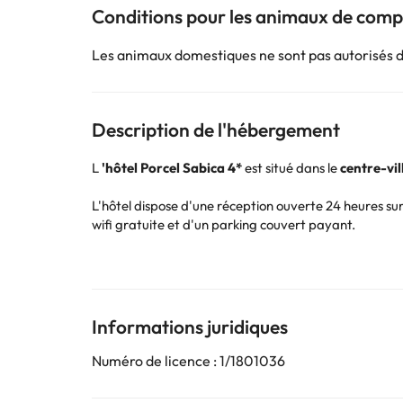
Conditions pour les animaux de com
Les animaux domestiques ne sont pas autorisés 
Description de l'hébergement
L
'hôtel Porcel Sabica 4*
est situé dans le
centre-vi
L'hôtel dispose d'une réception ouverte 24 heures sur
wifi gratuite et d'un parking couvert payant.
En été, vous pourrez vous détendre en prenant un bain d
Les chambres disposent de la climatisation et du chauf
d'une salle de bains entièrement équipée avec douch
Informations juridiques
L'hôtel est situé dans le
quartier commerçant
de Gra
'Alhambra
se trouve à moins de 3 km de l'hôtel, et
la
Numéro de licence : 1/1801036
l'établissement.
Réservez dès maintenant à l'
hôtel Porcel Sabica 4*