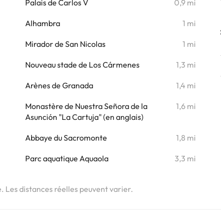
i
Palais de Carlos V
0,9 mi
i
Alhambra
1 mi
Mirador de San Nicolas
1 mi
i
Nouveau stade de Los Cármenes
1,3 mi
i
Arènes de Granada
1,4 mi
i
Monastère de Nuestra Señora de la
1,6 mi
i
Asunción "La Cartuja" (en anglais)
i
Abbaye du Sacromonte
1,8 mi
i
Parc aquatique Aquaola
3,3 mi
e. Les distances réelles peuvent varier.