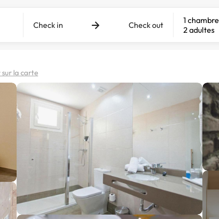
1 chambre
Check in
Check out
2 adultes
 sur la carte