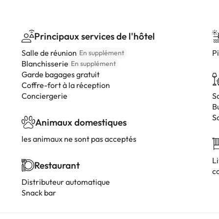
Principaux services de l'hôtel
Salle de réunion
Pi
En supplément
Blanchisserie
En supplément
Garde bagages gratuit
Coffre-fort à la réception
Conciergerie
S
B
S
Animaux domestiques
les animaux ne sont pas acceptés
L
Restaurant
c
Distributeur automatique
Snack bar