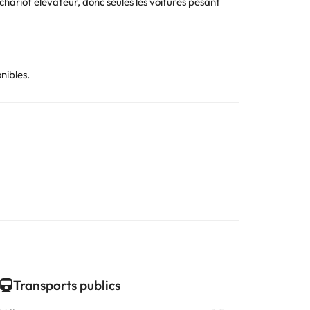
n chariot élévateur, donc seules les voitures pesant
nibles.
Transports publics