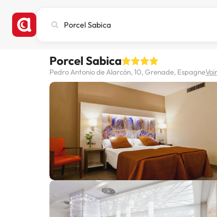
Recherchez
une
ville,
un
Porcel Sabica
hôtel
ou
Pedro Antonio de Alarcón, 10, Grenade, Espagne
Voir
une
destination