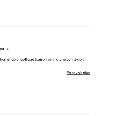
ments.
ation et du chauffage (saisonnier), d'une connexion
ée sur le toit de l'hôtel.
un téléphone, d'un coffre-fort gratuit, d'un bureau et
é de boutiques, de bars et de restaurants. L
scientifique
sont également à 3-4 km de
.