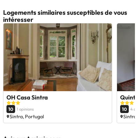
Logements similaires susceptibles de vous
intéresser
OH Casa Sintra
Quint
10
10
1 opinions
4 op
Sintra, Portugal
Sintra