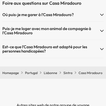
Foire aux questions sur Casa Miradouro
Où puis-je me garer à l'Casa Miradouro?
Si vous vous logez à l'hôtel Casa Miradouro vous avez ces options
Puis-je me loger avec mon animal de compagnie à
pour vous garer (sous disponibilité?
l'Casa Miradouro
Parking intérieur de payement
À l'hôtel Casa Miradouro les animaux de compagnie sont bienvenus
Parking extérieur de payement
Est-ce que l'Casa Miradouro est adapté pour les
(sous demande et de payement à la réception). Consultez les
personnes handicapées?
conditions.
Oui, Casa Miradouro est adapté aux personnes à mobilité réduite.
Homepage
Portugal
Lisbonne
Sintra
Casa Miradouro
Autres sites web de notre groupe de voyage