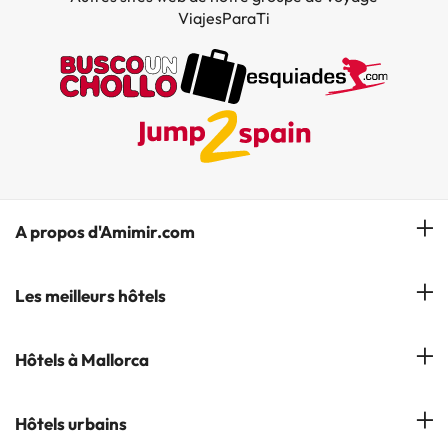
ViajesParaTi
A propos d'Amimir.com
Notre équipe
Les meilleurs hôtels
Gérer réservation
Hôtels à Salou
Hôtels à Mallorca
S'abonner à notre bulletin d'information
Hôtels à Calella
Avis
Hôtels à Cala Millor
Hôtels urbains
Hôtels à Cambrils