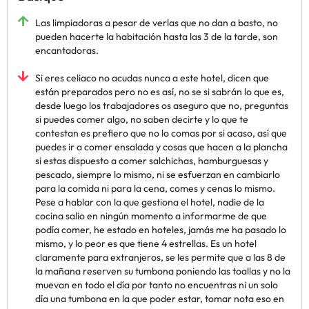
Las limpiadoras a pesar de verlas que no dan a basto, no
pueden hacerte la habitación hasta las 3 de la tarde, son
encantadoras.
Si eres celiaco no acudas nunca a este hotel, dicen que
están preparados pero no es así, no se si sabrán lo que es,
desde luego los trabajadores os aseguro que no, preguntas
si puedes comer algo, no saben decirte y lo que te
contestan es prefiero que no lo comas por si acaso, así que
puedes ir a comer ensalada y cosas que hacen a la plancha
si estas dispuesto a comer salchichas, hamburguesas y
pescado, siempre lo mismo, ni se esfuerzan en cambiarlo
para la comida ni para la cena, comes y cenas lo mismo.
Pese a hablar con la que gestiona el hotel, nadie de la
cocina salio en ningún momento a informarme de que
podía comer, he estado en hoteles, jamás me ha pasado lo
mismo, y lo peor es que tiene 4 estrellas. Es un hotel
claramente para extranjeros, se les permite que a las 8 de
la mañana reserven su tumbona poniendo las toallas y no la
muevan en todo el día por tanto no encuentras ni un solo
día una tumbona en la que poder estar, tomar nota eso en