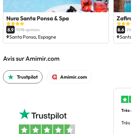
Nura Santa Ponsa & Spa
Zafiro
8.9
8.6
1098 opinions
216 
Santa Ponsa, Espagne
Santa 
Avis sur Amimir.com
Trustpilot
Amimir.com
Très s
Très 