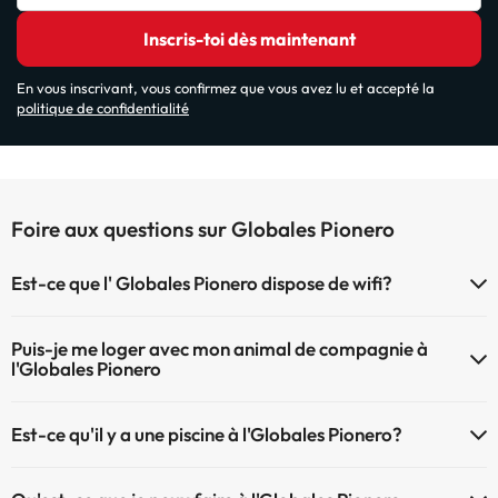
Inscris-toi dès maintenant
En vous inscrivant, vous confirmez que vous avez lu et accepté la
politique de confidentialité
Foire aux questions sur Globales Pionero
Est-ce que l' Globales Pionero dispose de wifi?
Le Globales Pionero dispose du Wifi.
Puis-je me loger avec mon animal de compagnie à
l'Globales Pionero
À l'hôtel Globales Pionero les animaux de compagnie ne sont pas
Est-ce qu'il y a une piscine à l'Globales Pionero?
admis.
Oui, l'@@ à une piscine (ce service peut être payant). Ici vous avez