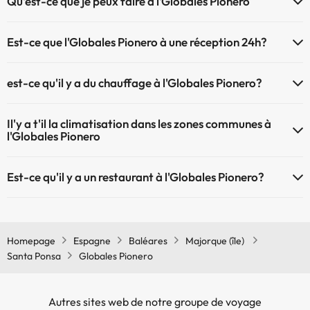
Qu'est-ce que je peux faire à l'Globales Pionero
plus d'info sur la piscine et d'autres installations.
Le Globales Pionero propose les activités suivantes (certaines
Piscine extérieure (saison d'été)
Est-ce que l'Globales Pionero à une réception 24h?
peuvent être payantes) :
L'Globales Pionero dispose de récepction 24h
Service de massages
est-ce qu'il y a du chauffage à l'Globales Pionero?
Oui, l'Globales Pionero dispose de chauffage dans lez zones
Il'y a t'il la climatisation dans les zones communes à
communes
l'Globales Pionero
Oui, il y à la climatisation aux zone communes de l'Globales Pionero
Est-ce qu'il y a un restaurant à l'Globales Pionero?
Oui, il y a un restaurant à l'Globales Pionero
Homepage
Espagne
Baléares
Majorque (île)
Santa Ponsa
Globales Pionero
Autres sites web de notre groupe de voyage