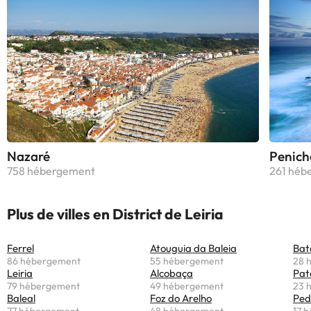
Nazaré
Penich
758 hébergement
261 héb
Plus de villes en District de Leiria
Ferrel
Atouguia da Baleia
Bat
86 hébergement
55 hébergement
28 
Leiria
Alcobaça
Pat
79 hébergement
49 hébergement
23 
Baleal
Foz do Arelho
Ped