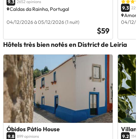
9.3
2652 opinions
9.3
2294
Caldas da Rainha, Portugal
Amorei
04/12/2026 à 05/12/2026 (1 nuit)
04/12/2
$59
Hôtels très bien notés en District de Leiria
Óbidos Pátio House
Villam
9.8
9.2
899 opinions
1142