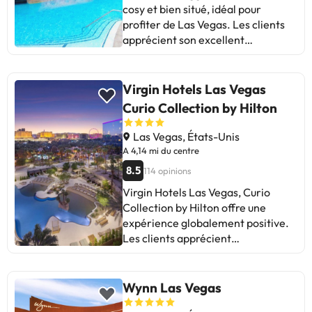
cosy et bien situé, idéal pour
profiter de Las Vegas. Les clients
apprécient son excellent
emplacement, sa commodité et le
plaisir qu'il offre. Certains
signalent des problèmes de
Virgin Hotels Las Vegas
propreté, du bruit dans les
Curio Collection by Hilton
chambres et des difficultés
d'enregistrement. Malgré cela, la
Las Vegas, États-Unis
plupart rapportent une expérience
A 4,14 mi du centre
agréable et positive. En bref, c'est
8.5
114 opinions
un endroit pratique et amusant,
Virgin Hotels Las Vegas, Curio
parfait pour ceux qui cherchent à
Collection by Hilton offre une
profiter de la ville.
expérience globalement positive.
Les clients apprécient
l'emplacement, la propreté
impeccable et l'environnement sûr.
Certains évoquent des problèmes
Wynn Las Vegas
avec le nettoyage des chambres et