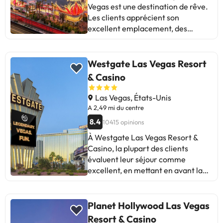
Vegas est une destination de rêve.
Les clients apprécient son
excellent emplacement, des
chambres propres et confortables,
ainsi que la gentillesse du
personnel. Certains mentionnent
Westgate Las Vegas Resort
que l’hôtel est en rénovation, ce qui
& Casino
a entraîné la fermeture de certains
restaurants. Cependant, la
Las Vegas, États-Unis
majorité souligne la qualité et
A 2,49 mi du centre
l’ambiance de l’hôtel, ce qui en fait
8.4
10415 opinions
une excellente option pour les
À Westgate Las Vegas Resort &
voyageurs en quête d’un séjour
Casino, la plupart des clients
confortable et divertissant au
évaluent leur séjour comme
cœur de Las Vegas.
excellent, en mettant en avant la
gentillesse du personnel, la
propreté et le confort des
chambres. Certains mentionnent
Planet Hollywood Las Vegas
que la piscine était fermée lors de
Resort & Casino