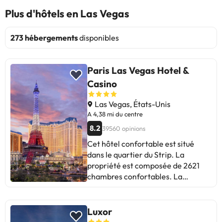
Plus d'hôtels en Las Vegas
273 hébergements
disponibles
Paris Las Vegas Hotel &
Casino
Las Vegas, États-Unis
A 4,38 mi du centre
8.2
39560 opinions
Cet hôtel confortable est situé
dans le quartier du Strip. La
propriété est composée de 2621
chambres confortables. La
construction de cette résidence
remonte à 1999. Vous pourrez
profiter de l'accès Internet de Paris
Luxor
Las Vegas (duplicata 12796). Paris