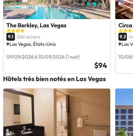
The Berkley, Las Vegas
Circa 
9.1
9.2
3282 opinions
1489
Las Vegas, États-Unis
Las Ve
09/09/2026 à 10/09/2026 (1 nuit)
10/08/2
$94
Hôtels très bien notés en Las Vegas