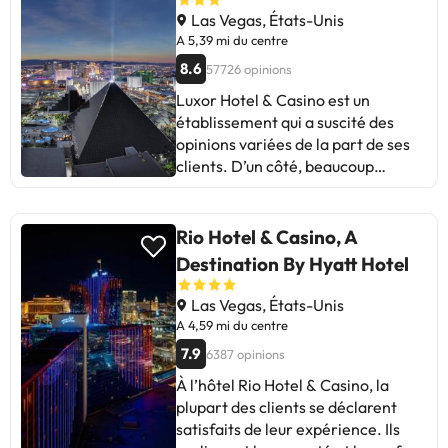
Las Vegas (duplicata 12796)
Las Vegas, États-Unis
n'autorise pas les animaux
A 5,39 mi du centre
domestiques.
8.6
57726 opinions
Luxor Hotel & Casino est un
établissement qui a suscité des
opinions variées de la part de ses
clients. D’un côté, beaucoup
mettent en avant son
emplacement central, des
chambres propres et calmes, ainsi
Rio Hotel & Casino, A
que la variété de restaurants et de
Destination By Hyatt Hotel
services à l’intérieur. Certains ont
signalé que l’enregistrement peut
Las Vegas, États-Unis
être lent et que certaines zones
A 4,59 mi du centre
nécessitent une amélioration,
7.9
6387 opinions
notamment l’accueil à la réception
À l’hôtel Rio Hotel & Casino, la
ou l’état de certaines chambres.
plupart des clients se déclarent
Cependant, la plupart des
satisfaits de leur expérience. Ils
commentaires sont très positifs,