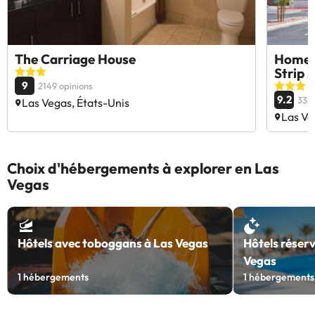
The Carriage House
Home2 
Strip 
9
2149 opinions
9.2
335 
Las Vegas, États-Unis
Las Ve
Choix d'hébergements à explorer en Las
Vegas
Hôtels avec toboggans à Las Vegas
Hôtels réserv
Vegas
1
hébergements
1
hébergements