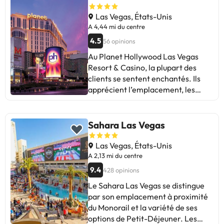
leur visite et que le nettoyage
quotidien a parfois été décevant.
Las Vegas, États-Unis
Malgré cela, l’emplacement et le
A 4,44 mi du centre
service global en font une bonne
4.5
56 opinions
option pour celles et ceux qui
Au Planet Hollywood Las Vegas
recherchent un séjour confortable
Resort & Casino, la plupart des
à Las Vegas.
clients se sentent enchantés. Ils
apprécient l’emplacement, les
chambres propres et le confort.
Bien que certains aient mentionné
que la piscine pourrait être
Sahara Las Vegas
améliorée et que le service de
nettoyage n’est pas toujours
Las Vegas, États-Unis
ponctuel. Dans l’ensemble, il est
A 2,13 mi du centre
idéal pour les voyageurs qui
9.4
428 opinions
recherchent un endroit confortable
Le Sahara Las Vegas se distingue
et bien situé sur le Strip.
par son emplacement à proximité
du Monorail et la variété de ses
options de Petit-Déjeuner. Les