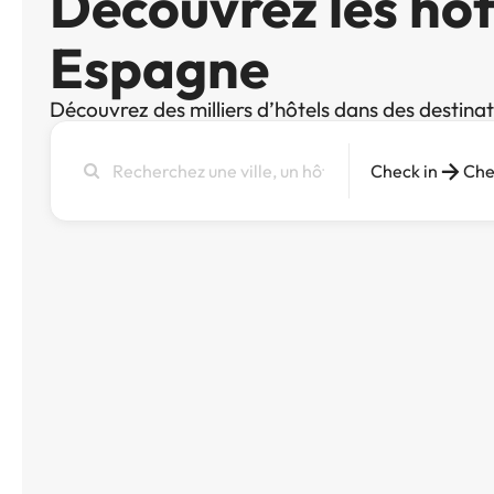
Découvrez les hôt
Espagne
Découvrez des milliers d’hôtels dans des destina
Recherchez
Check in
Che
une
ville,
un
hôtel
ou
une
destination