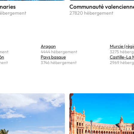
anaries
Communauté valencienn
hébergement
27820 hébergement
Aragon
Murcie (régi
ment
4444 hébergement
3275 héber
ón
Pays basque
Castille-La
ment
3746 hébergement
2969 héber