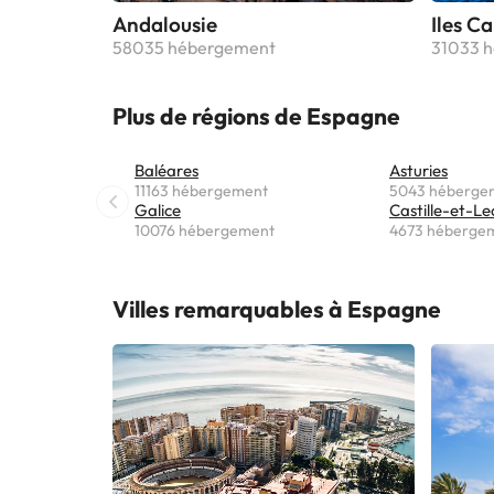
Andalousie
Iles C
58035 hébergement
31033 
Plus de régions de Espagne
Baléares
Asturies
11163 hébergement
5043 héberge
Galice
Castille-et-Le
10076 hébergement
4673 héberge
Villes remarquables à Espagne