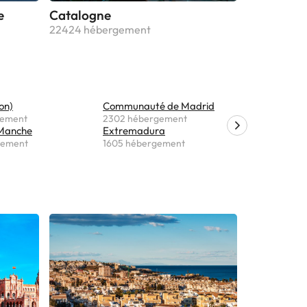
e
Catalogne
22424 hébergement
on)
Communauté de Madrid
Navarre
gement
2302 hébergement
1185 hébe
 Manche
Extremadura
Ceuta
gement
1605 hébergement
34 héber