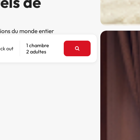
els de
tions du monde entier
1 chambre
ck out
2 adultes