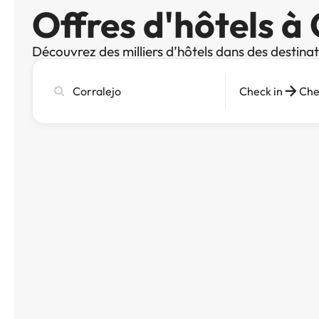
Offres d'hôtels à
Découvrez des milliers d’hôtels dans des destina
Recherchez
Check in
Che
une
ville,
un
hôtel
ou
une
destination