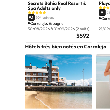
Secrets Bahía Real Resort &
Play
Spa Adults only
9
75
9.1
904 opinions
Corr
Corralejo, Espagne
30/08/2026 à 01/09/2026 (2 nuits)
21/09/
$592
Hôtels très bien notés en Corralejo