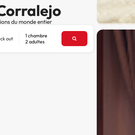
 Corralejo
tions du monde entier
1 chambre
ck out
2 adultes