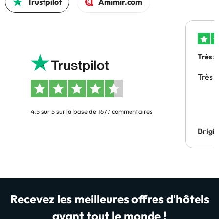
Trustpilot
Amimir.com
Très s
Très 
4.5 sur 5 sur la base de 1677 commentaires
Brigi
Recevez les meilleures offres d'hôtels
avant tout le monde !