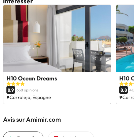
intéresser
H10 Ocean Dreams
H10 Oc
8.9
8.8
658 opinions
405
Corralejo, Espagne
Corral
Avis sur Amimir.com