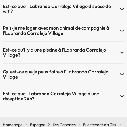
Est-ce que l' Labranda Corralejo Village dispose de
wifi?
Le Labranda Corralejo Village dispose du Wifi.
Puis-je me loger avec mon animal de compagnie à
l'Labranda Corralejo Village
À l'hôtel Labranda Corralejo Village les animaux de compagnie ne
Est-ce qu'il y a une piscine à l'Labranda Corralejo
sont pas admis.
Village?
Oui, l'@@ à une piscine (ce service peut être payant). Ici vous avez
Qu'est-ce que je peux faire à l'Labranda Corralejo
plus d'info sur la piscine et d'autres installations.
Village
Piscine infantile (en été)
Le Labranda Corralejo Village propose les activités suivantes
Est-ce que l'Labranda Corralejo Village à une
(certaines peuvent être payantes) :
réception 24h?
Spa de payement
L'Labranda Corralejo Village dispose de récepction 24h
Homepage
Espagne
Iles Canaries
Fuerteventura (île)