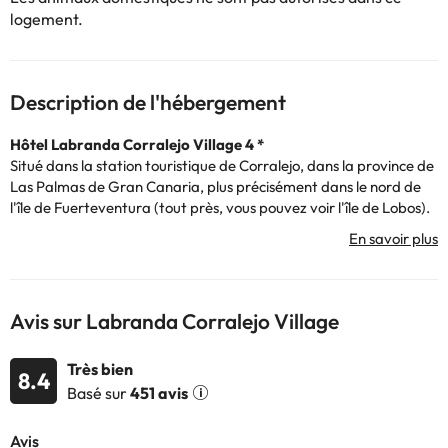
logement.
Description de l'hébergement
Hôtel Labranda Corralejo Village 4 *
Situé dans la station touristique de Corralejo, dans la province de
Las Palmas de Gran Canaria, plus précisément dans le nord de
l'île de Fuerteventura (tout près, vous pouvez voir l'île de Lobos).
L'hôtel dispose d'une réception ouverte 24h / 24, de la
climatisation, d'une connexion Wi-Fi gratuite, d'un bassin pour
enfants et d'une piscine pour adultes.
Parmi les autres services, ils ont un restaurant buffet où ils offrent
Avis sur Labranda Corralejo Village
le petit déjeuner, le déjeuner et le dîner. Ils ont également un
service de bar-cafétéria et un snack-bar.
Très bien
Les chambres disposent de la climatisation, d'une connexion Wi-
8.4
Basé sur
451 avis
Fi gratuite, d'un bureau, du téléphone, de la télévision et d'une
salle de bain avec douche. Toutes les chambres ont un balcon ou
une terrasse.