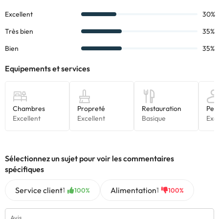
Nous vous recommandons d'explorer l'île et, surtout, de profiter
du climat et de ses plages. Puerto del Rosario, à 32,7 km, est la
capitale de l'île.
Réservez maintenant à
Hotel Labranda Village 4 *
Certains des services indiqués peuvent être payants. Vous
pouvez consulter les tarifs directement auprès de
l’établissement. Toutes les informations figurant sur cette fiche
sont susceptibles d’être modifiées par l’hébergement. Si vous
avez des questions, contactez-nous.
Sélectionnez un sujet pour voir les commentaires
spécifiques
Service client
Alimentation
1
1
100%
100%
Avis