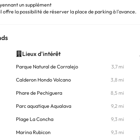
oyennant un supplément
 offre la possibilité de réserver la place de parking à l'avance.
nds
Lieux d'intérêt
i
Parque Natural de Corralejo
3,7 mi
Calderon Hondo Volcano
3,8 mi
Phare de Pechiguera
8,5 mi
Parc aquatique Aqualava
9,2 mi
Plage La Concha
9,3 mi
Marina Rubicon
9,3 mi