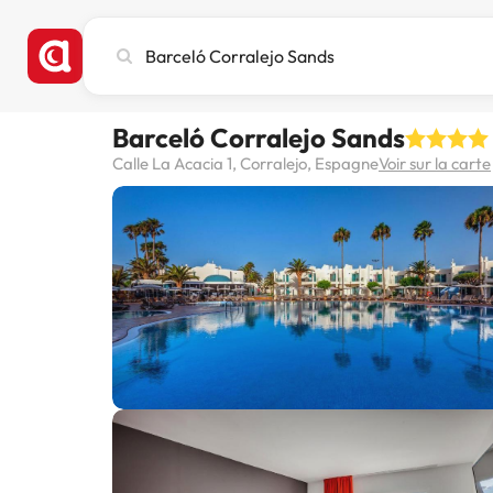
Recherchez
une
ville,
un
Barceló Corralejo Sands
hôtel
ou
Calle La Acacia 1, Corralejo, Espagne
Voir sur la carte
une
destination