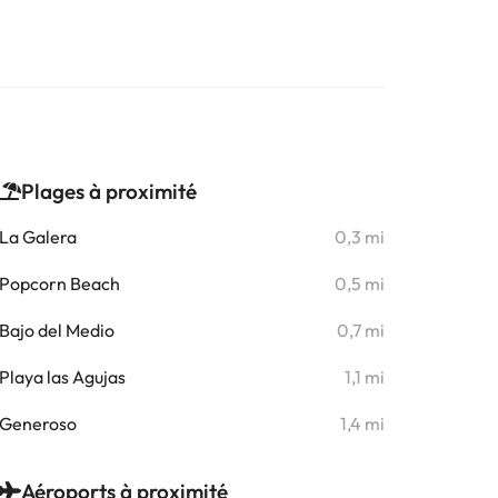
Plages à proximité
La Galera
0,3 mi
Popcorn Beach
0,5 mi
Bajo del Medio
0,7 mi
Playa las Agujas
1,1 mi
Generoso
1,4 mi
Aéroports à proximité