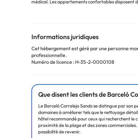
médical. Les appartements confortables disposent d'une
Vous pourrez profiter de la piscine et des bains de so
proche est à 40 km.
Certains des services indiqués peuvent être payants. 
Informations juridiques
sont susceptibles d’être modifiées par l’hébergement
Cet hébergement est géré par une personne moral
professionnelle.
Numéro de licence : H-35-2-0000108
Que disent les clients de Barceló C
Le Barceló Corralejo Sands se distingue par son 
domaines à améliorer tels que le nettoyage détaillé
hôtel recommandé pour ceux qui recherchent le conf
proximité de la plage et des zones commerciales. Bi
possibilité de revenir.