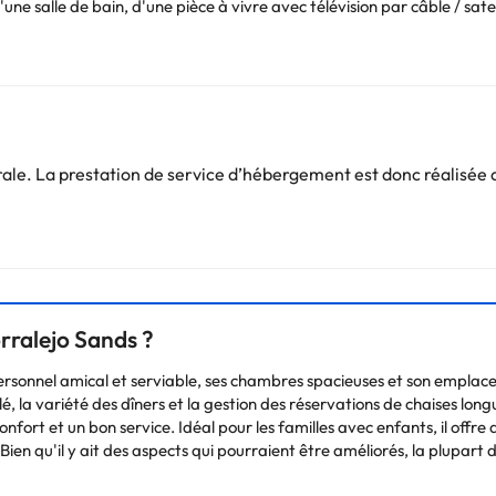
 salle de bain, d'une pièce à vivre avec télévision par câble / satel
leil. Vous pouvez également jouer au tennis et au squash ou faire de l
Vous pouvez consulter les tarifs directement auprès de l’établissement
. Si vous avez des questions, contactez-nous.
e. La prestation de service d’hébergement est donc réalisée d
orralejo Sands ?
personnel amical et serviable, ses chambres spacieuses et son emplac
, la variété des dîners et la gestion des réservations de chaises long
ort et un bon service. Idéal pour les familles avec enfants, il offre 
en qu'il y ait des aspects qui pourraient être améliorés, la plupart d