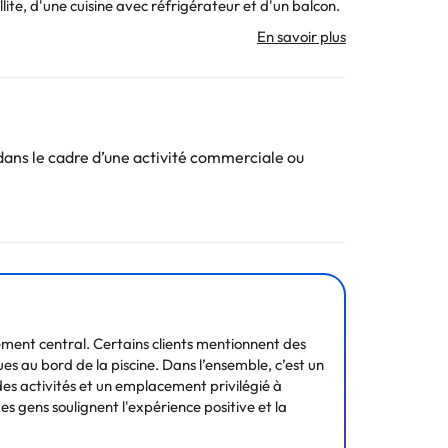
lite, d'une cuisine avec réfrigérateur et d'un balcon.
a plongée sous-marine. Le parcours de golf le plus
. Toutes les informations figurant sur cette fiche
ans le cadre d’une activité commerciale ou
ement central. Certains clients mentionnent des
ues au bord de la piscine. Dans l’ensemble, c’est un
des activités et un emplacement privilégié à
es gens soulignent l'expérience positive et la