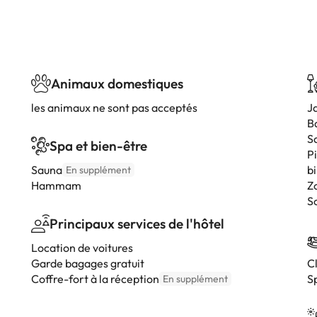
Animaux domestiques
les animaux ne sont pas acceptés
J
B
Sa
Spa et bien-être
P
Sauna
bi
En supplément
Hammam
Z
S
Principaux services de l'hôtel
Location de voitures
Garde bagages gratuit
C
Coffre-fort à la réception
S
En supplément