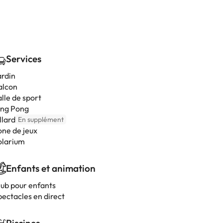
Services
ardin
alcon
lle de sport
ing Pong
llard
En supplément
one de jeux
olarium
Enfants et animation
lub pour enfants
pectacles en direct