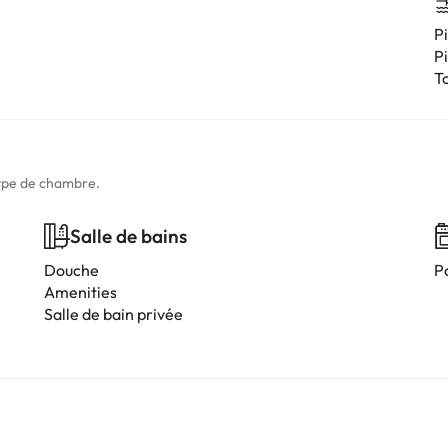
Pi
Pi
T
type de chambre.
Salle de bains
Douche
P
Amenities
Salle de bain privée