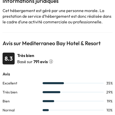
Informations juridiques
sèche-cheveux.
Sa situation est idéale, vous serez dans un quartier calme, avec
Cet hébergement est géré par une personne morale. La
un accès au Paseo Marítimo, comme c'est
agréable
! La plage
prestation de service d’hébergement est donc réalisée dans
n'est qu'à 140 mètres :)
le cadre d’une activité commerciale ou professionnelle.
Réservez dès maintenant au
Mediterraneo Bay Hotel & Resort
4*
et profitez de quelques jours à Almeria.
Avis sur Mediterraneo Bay Hotel & Resort
Très bien
8.3
Certains des services indiqués peuvent être payants. Vous
Basé sur
791 avis
pouvez consulter les tarifs directement auprès de
l’établissement. Toutes les informations figurant sur cette fiche
sont susceptibles d’être modifiées par l’hébergement. Si vous
avez des questions, contactez-nous.