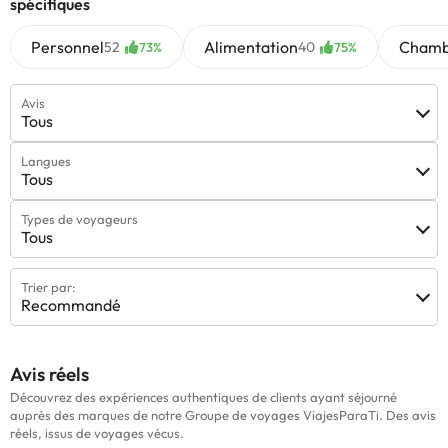
spécifiques
Personnel
Alimentation
Chamb
52
40
73%
75%
Avis
Tous
Langues
Tous
Types de voyageurs
Tous
Trier par:
Recommandé
Avis réels
Découvrez des expériences authentiques de clients ayant séjourné
auprès des marques de notre Groupe de voyages ViajesParaTi. Des avis
réels, issus de voyages vécus.