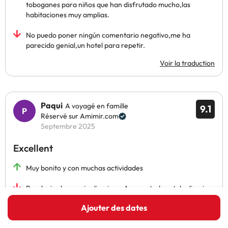
toboganes para niños que han disfrutado mucho,las
habitaciones muy amplias.
No puedo poner ningún comentario negativo,me ha
parecido genial,un hotel para repetir.
Voir la traduction
Paqui
A voyagé en famille
9.1
Réservé sur Amimir.com
Septembre 2025
Excellent
Muy bonito y con muchas actividades
Por decir algo, mejor limpieza. Aunque todo estaba limpio
pero a fondo pasan poco. Bajos de cortinas sucios porq
Ajouter des dates
arrastran en el suelo, la papelera del baño estaba algo
oxidada y causa mala impresión.