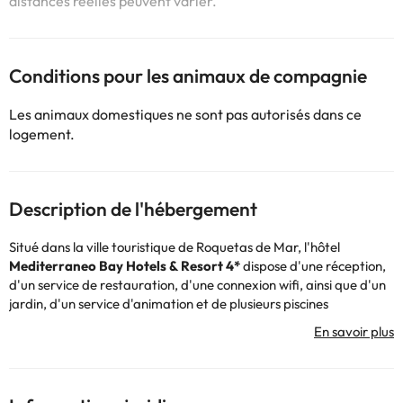
distances réelles peuvent varier.
Conditions pour les animaux de compagnie
Les animaux domestiques ne sont pas autorisés dans ce
logement.
Description de l'hébergement
Situé dans la ville touristique de Roquetas de Mar, l'hôtel
Mediterraneo Bay Hotels & Resort 4*
dispose d'une réception,
d'un service de restauration, d'une connexion wifi, ainsi que d'un
jardin, d'un service d'animation et de plusieurs piscines
extérieures - génial !
De plus, l'
hôtel dispose d'une grande diversité de couleurs et de
décoration
qui le rend unique.
Les différentes chambres disposent d'une télévision, d'un coffre-
fort et d'une salle de bain complète avec douche ou baignoire et