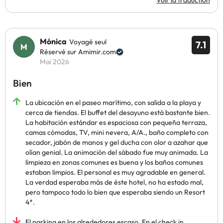
Voir la traduction
Mónica
Voyagé seul
7.1
Réservé sur Amimir.com
Mai 2026
Bien
La ubicación en el paseo marítimo, con salida a la playa y
cerca de tiendas. El buffet del desayuno está bastante bien.
La habitación estándar es espaciosa con pequeña terraza,
camas cómodas, TV, mini nevera, A/A., baño completo con
secador, jabón de manos y gel ducha con olor a azahar que
olían genial. La animación del sábado fue muy animada. La
limpieza en zonas comunes es buena y los baños comunes
estaban limpios. El personal es muy agradable en general.
La verdad esperaba más de éste hotel, no ha estado mal,
pero tampoco todo lo bien que esperaba siendo un Resort
4*.
El parking en los alrededores escaso. En el check in,