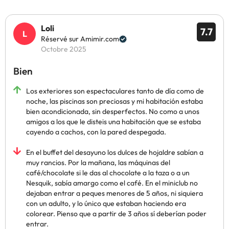
Loli
7.7
Réservé sur Amimir.com
Octobre 2025
Bien
Los exteriores son espectaculares tanto de día como de
noche, las piscinas son preciosas y mi habitación estaba
bien acondicionada, sin desperfectos. No como a unos
amigos a los que le disteis una habitación que se estaba
cayendo a cachos, con la pared despegada.
En el buffet del desayuno los dulces de hojaldre sabían a
muy rancios. Por la mañana, las máquinas del
café/chocolate si le das al chocolate a la taza o a un
Nesquik, sabía amargo como el café. En el miniclub no
dejaban entrar a peques menores de 5 años, ni siquiera
con un adulto, y lo único que estaban haciendo era
colorear. Pienso que a partir de 3 años sí deberían poder
entrar.