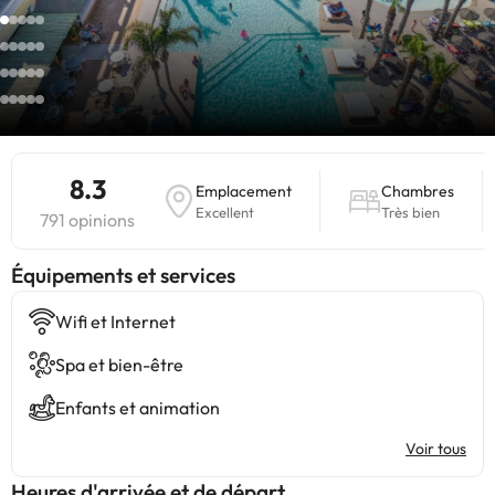
8.3
Emplacement
Chambres
Excellent
Très bien
791 opinions
​Équipements et services
Wifi et Internet
Spa et bien-être
Enfants et animation
Voir tous
Heures d'arrivée et de départ