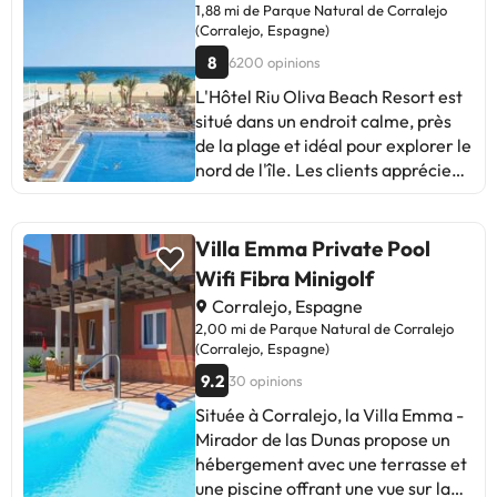
1,88 mi de Parque Natural de Corralejo
(Corralejo, Espagne)
8
6200 opinions
L'Hôtel Riu Oliva Beach Resort est
situé dans un endroit calme, près
de la plage et idéal pour explorer le
nord de l'île. Les clients apprécient
la **spaciosité des chambres**,
l'attention du personnel et la
piscine. Certains commentaires
Villa Emma Private Pool
mentionnent que les installations
Wifi Fibra Minigolf
sont anciennes et que le Wi-Fi
Corralejo, Espagne
devrait être amélioré. Malgré cela,
2,00 mi de Parque Natural de Corralejo
la plupart soulignent le **rapport
(Corralejo, Espagne)
qualité-prix** et l'ambiance
9.2
30 opinions
familiale. Idéal pour ceux qui
recherchent un voyage
Située à Corralejo, la Villa Emma -
économique et tranquille. Avec
Mirador de las Dunas propose un
quelques améliorations, cela
hébergement avec une terrasse et
pourrait être encore mieux. Une
une piscine offrant une vue sur la