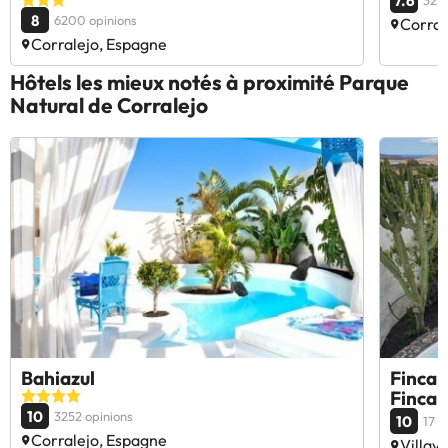
7.6
3291
8
6200 opinions
Corral
Corralejo, Espagne
Hôtels les mieux notés à proximité Parque
Natural de Corralejo
Bahiazul
Finca 
Finca 
10
3252 opinions
10
17 o
Corralejo, Espagne
Villav