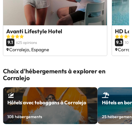
Avanti Lifestyle Hotel
HD Lob
9.1
9.3
625 opinions
101 
Corralejo, Espagne
Corral
Choix d'hébergements à explorer en
Corralejo
Hôtels avec toboggans à Corralejo
Hôtels en bo
108
hébergements
25
hébergemen