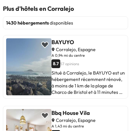
Plus d'hôtels en Corralejo
1430 hébergements
disponibles
BAYUYO
Corralejo, Espagne
A 0,94 mi du centre
8.7
57 opinions
Situé à Corralejo, le BAYUYO est un
hébergement récemment rénové,
à moins de 1 km de la plage de
Charco de Bristol et à 11 minutes à
pied de celle de Corralejo Viejo.
L'établissement se trouve à environ
32 km de l'Eco Museo de Alcogida,
Bbq House Vila
à 33 km de la Casa Museo
Corralejo, Espagne
Unamuno Fuerteventura et à 48
A 1,43 mi du centre
km du club de golf de