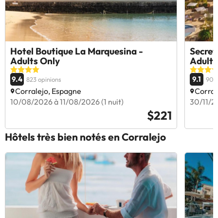
Hotel Boutique La Marquesina -
Secret
Adults Only
Adults
9.4
9.1
823 opinions
904
Corralejo, Espagne
Corral
10/08/2026 à 11/08/2026 (1 nuit)
30/11/2
$221
Hôtels très bien notés en Corralejo