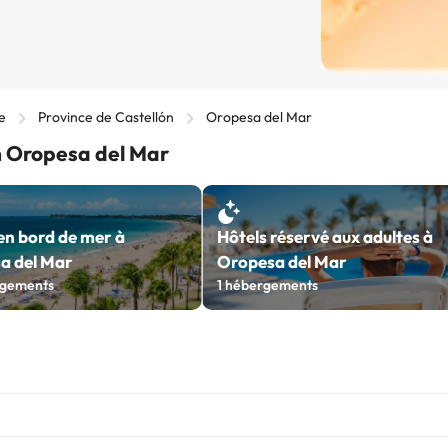
e
Province de Castellón
Oropesa del Mar
n Oropesa del Mar
en bord de mer à
Hôtels réservé aux adultes à
a del Mar
Oropesa del Mar
gements
1
hébergements