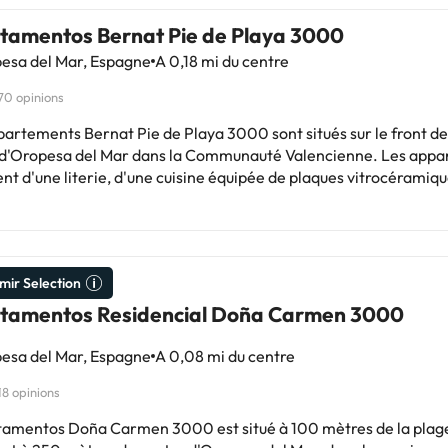
tamentos Bernat Pie de Playa 3000
esa del Mar, Espagne
A 0,18 mi du centre
70 opinions
partements Bernat Pie de Playa 3000 sont situés sur le front d
 d'Oropesa del Mar dans la Communauté Valencienne. Les appartements
nt d'une literie, d'une cuisine équipée de plaques vitrocéramiqu
rateur, d'un micro-ondes, d'ustensiles de cuisine, d'une télévisio
de bain complète avec douche ou baignoire. Ils disposent égalem
e ou d'un balcon avec vue extérieure pour que vous puissiez vou
afraîchir et vous baigner dans la piscine
mir Selection
pendant la saison estivale), super ! Les logements sont répartis en :
pour 2 à 4 personnes : il dispose d'un lit superposé dans le salon 
tamentos Residencial Doña Carmen 3000
lit pour deux personnes, d'une kitchenette et d'une salle de b
ire. Appartement 2 pièces pour 2 à 4 personnes : il dispose
esa del Mar, Espagne
A 0,08 mi du centre
hambre avec un lit double ou 2 lits simples, un canapé-lit double
18 opinions
salle à manger, une kitchenette et une salle de bain complète a
es pour 4 à 6 personnes : il dispose
tamentos Doña Carmen 3000 est situé à 100 mètres de la plag
hambre avec un lit double ou 2 lits simples, une autre chambre av