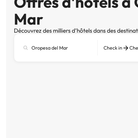
Offres d'hôtels à
Mar
Découvrez des milliers d’hôtels dans des destina
Recherchez
Check in
Che
une
ville,
un
hôtel
ou
une
destination