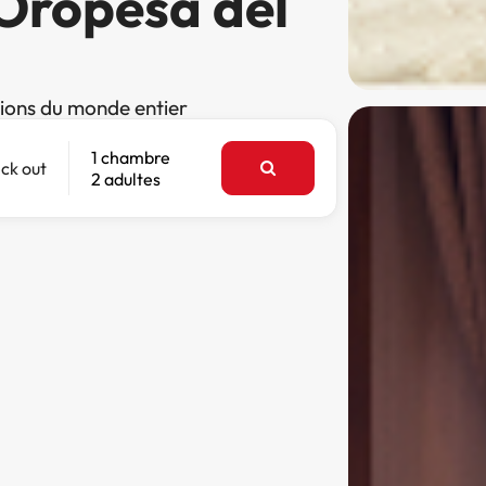
 Oropesa del
tions du monde entier
1 chambre
ck out
2 adultes