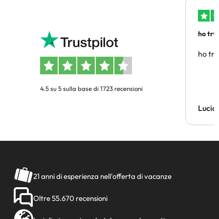
ho trv
affidab
ho tro
4.5 su 5 sulla base di 1723 recensioni
Lucia
21 anni di esperienza nell'offerta di vacanze
Oltre 55.670 recensioni