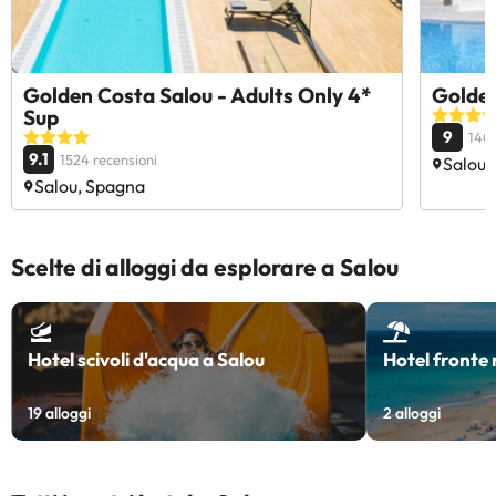
Golden Costa Salou - Adults Only 4*
Golden
Sup
9
1409
9.1
1524 recensioni
Salou,
Salou, Spagna
Scelte di alloggi da esplorare a Salou
Hotel scivoli d'acqua a Salou
Hotel fronte
19
alloggi
2
alloggi