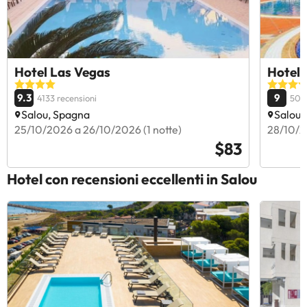
Hotel Las Vegas
Hotel 
9.3
9
4133 recensioni
5066
Salou, Spagna
Salou,
25/10/2026 a 26/10/2026 (1 notte)
28/10/2
$83
Hotel con recensioni eccellenti in Salou