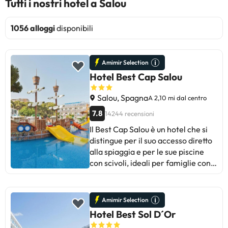
Tutti i nostri hotel a Salou
1056 alloggi
disponibili
Amimir Selection
Hotel Best Cap Salou
Salou, Spagna
A 2,10 mi dal centro
7.8
14244 recensioni
Il Best Cap Salou è un hotel che si
distingue per il suo accesso diretto
alla spiaggia e per le sue piscine
con scivoli, ideali per famiglie con
bambini. Gli ospiti apprezzano la
varietà del buffet e la cordialità del
personale, in particolare del team
Amimir Selection
di animazione. Tuttavia, alcuni
Hotel Best Sol D´Or
ospiti sottolineano che la pulizia