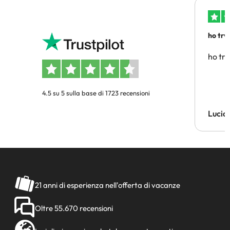
ho trv
affidab
ho tro
4.5 su 5 sulla base di 1723 recensioni
Lucia
21 anni di esperienza nell'offerta di vacanze
Oltre 55.670 recensioni