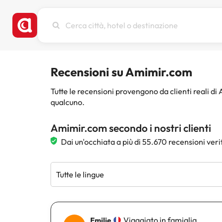
Cerca
città,
hotel
o
destinazione
Recensioni su Amimir.com
Tutte le recensioni provengono da clienti reali d
qualcuno.
Amimir.com secondo i nostri clienti
Dai un'occhiata a più di 55.670 recensioni veri