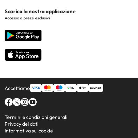
Hotel nei luoghi di interesse
Costa Dorada
Contattaci
Scarica la nostra applicazione
Hotel nelle regioni più popolari
Accesso a prezzi esclusivi
Costa de la Luz
Sito corporate
Hotel in Paesi popolari
Tutti gli hotel
Accettiamo
Termini e condizioni generali
Privacy dei dati
Informativa sui cookie