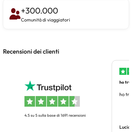
+
300.000
Comunità di viaggiatori
Recensioni dei clienti
ho trv
affidab
ho tro
4.5 su 5 sulla base di 1691 recensioni
Lucia