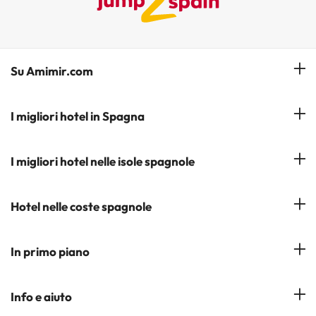
Su Amimir.com
Il Nostro Team
I migliori hotel in Spagna
La mia prenotazione
Hotel a Salou
I migliori hotel nelle isole spagnole
Iscrivetevi alla nostra newsletter
Hotel a Benidorm
Opinioni
Hotel a Tenerife
Hotel nelle coste spagnole
Hotel a Cádiz
Hotel a Ibiza
Hotel a Torremolinos
Costa del Sol
In primo piano
Hotel a Maiorca
Costa Blanca
Hotel a Minorca
Hotel nelle città più popolari
Info e aiuto
Costa Brava