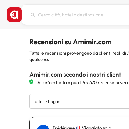
Cerca
città,
hotel
o
destinazione
Recensioni su Amimir.com
Tutte le recensioni provengono da clienti reali d
qualcuno.
Amimir.com secondo i nostri clienti
Dai un'occhiata a più di 55.670 recensioni veri