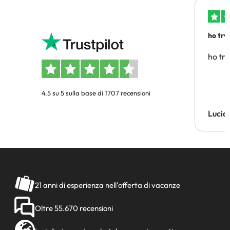
ho trv
affidab
ho tro
4.5 su 5 sulla base di 1707 recensioni
Lucia
21 anni di esperienza nell'offerta di vacanze
Oltre 55.670 recensioni