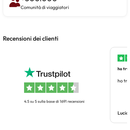
Comunità di viaggiatori
Recensioni dei clienti
ho trv
affidab
ho tro
4.5 su 5 sulla base di 1691 recensioni
Lucia