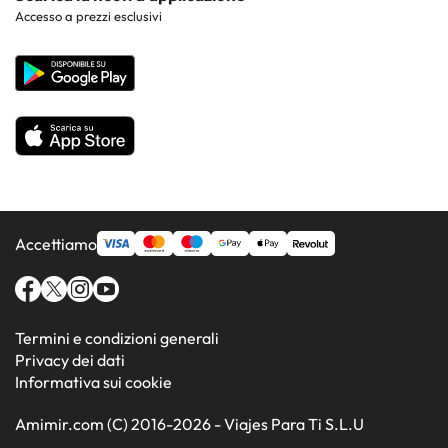
Hotel nelle regioni più popolari
Accesso a prezzi esclusivi
Costa de la Luz
Sito corporate
Hotel in Paesi popolari
Tutti gli hotel
Accettiamo
Termini e condizioni generali
Privacy dei dati
Informativa sui cookie
Amimir.com (C) 2016-2026 - Viajes Para Ti S.L.U