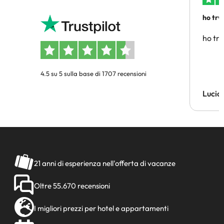
ho trv
affidab
ho tro
4.5 su 5 sulla base di 1707 recensioni
Lucia
21 anni di esperienza nell'offerta di vacanze
Oltre 55.670 recensioni
I migliori prezzi per hotel e appartamenti