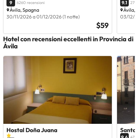
9
9.1
6260 recensioni
2793
Ávila, Spagna
Ávila,
30/11/2026 a 01/12/2026 (1 notte)
03/12/2
$59
Hotel con recensioni eccellenti in Provincia di
Ávila
Hostal Doña Juana
Santa 
9.6
477 