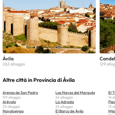
Ávila
Cande
262 alloggio
129 allo
Altre città in Provincia di Ávila
Arenas de San Pedro
Las Navas del Marqués
El 
101 alloggio
24 alloggio
14 a
Arévalo
La Adrada
Pie
32 alloggio
22 alloggio
13 a
Navaluenga
El Barco de Ávila
Mij