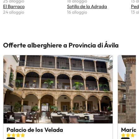
25 alloggio
18 alloggio
13 a
El Barraco
Sotillo de la Adrada
Ped
24 alloggio
16 alloggio
13 a
Offerte alberghiere a Provincia di Ávila
Palacio de los Velada
María 